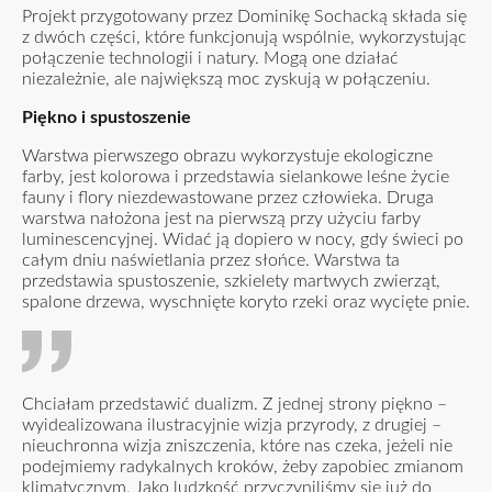
Projekt przygotowany przez Dominikę Sochacką składa się
z dwóch części, które funkcjonują wspólnie, wykorzystując
połączenie technologii i natury. Mogą one działać
niezależnie, ale największą moc zyskują w połączeniu.
Piękno i spustoszenie
Warstwa pierwszego obrazu wykorzystuje ekologiczne
farby, jest kolorowa i przedstawia sielankowe leśne życie
fauny i flory niezdewastowane przez człowieka. Druga
warstwa nałożona jest na pierwszą przy użyciu farby
luminescencyjnej. Widać ją dopiero w nocy, gdy świeci po
całym dniu naświetlania przez słońce. Warstwa ta
przedstawia spustoszenie, szkielety martwych zwierząt,
spalone drzewa, wyschnięte koryto rzeki oraz wycięte pnie.
Chciałam przedstawić dualizm. Z jednej strony piękno –
wyidealizowana ilustracyjnie wizja przyrody, z drugiej –
nieuchronna wizja zniszczenia, które nas czeka, jeżeli nie
podejmiemy radykalnych kroków, żeby zapobiec zmianom
klimatycznym. Jako ludzkość przyczyniliśmy się już do