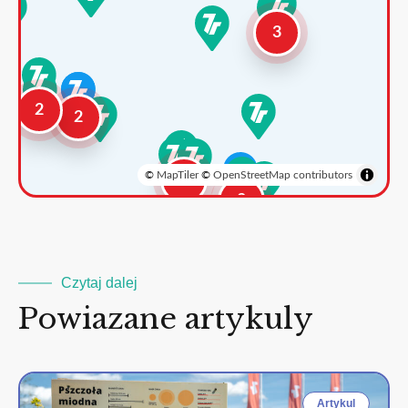
3
2
2
©
MapTiler
©
OpenStreetMap contributors
3
2
Czytaj dalej
Powiazane artykuly
Artykul