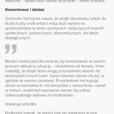
widoczna – bardzo dużo tworzę na jej łonie
– mówi artystka.
Komentować i działać
Dominika Sochacka uważa, że dzięki docieraniu sztuki do
dużej liczby osób artyści mają duży wpływ na
społeczeństwo w wielu wymiarach: dotyczących kwestii
społecznych, politycznych, ekonomicznych, ale także
ekologicznych.
Bardzo istotne jest dla mnie to, by komentować w swoich
pracach aktualną sytuację – niezależnie od tematu. Mam
nadzieję, że dzięki temu mogę przynajmniej skłonić do
przemyśleń innych ludzi. Sama również staram się żyć w
zgodzie ze swoimi zasadami. Przykładowo nie kupuję
ubrań w sieciówkach, nie korzystam z samochodu, nawet
w małym, osobistym wymiarze staram się unikać
niekorzystnego wpływu na środowisko.
deklaruje artystka
Podkreśla jednak, że ważną rolę do odegrania w tym