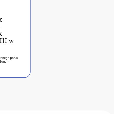
k
–
k
III w
esnego parku
 South…