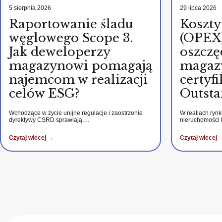
5 sierpnia 2026
29 lipca 2026
Raportowanie śladu
Koszty
węglowego Scope 3.
(OPEX)
Jak deweloperzy
oszczę
magazynowi pomagają
magaz
najemcom w realizacji
certy
celów ESG?
Outsta
Wchodzące w życie unijne regulacje i zaostrzenie
W realiach ryn
dyrektywy CSRD sprawiają,…
nieruchomości
Czytaj wiecej →
Czytaj wiecej 