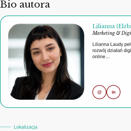
Bio autora
Lilianna (Elżb
Marketing & Digi
Lilianna Laudy pe
rozwój działań di
online…
@
in
Lokalizacja