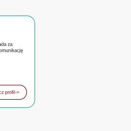
ada za
komunikację
z profil
->