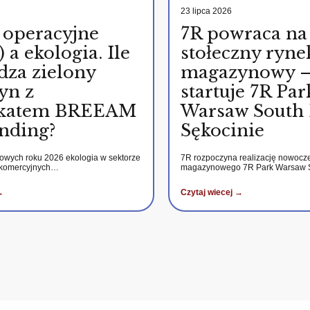
23 lipca 2026
 operacyjne
7R powraca na
 a ekologia. Ile
stołeczny ryne
dza zielony
magazynowy 
yn z
startuje 7R Par
fikatem BREEAM
Warsaw South 
nding?
Sękocinie
kowych roku 2026 ekologia w sektorze
7R rozpoczyna realizację nowocz
 komercyjnych…
magazynowego 7R Park Warsaw
→
Czytaj wiecej →