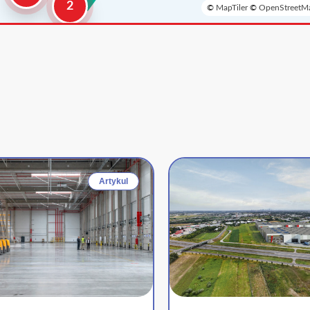
2
©
MapTiler
©
OpenStreetMa
Artykul