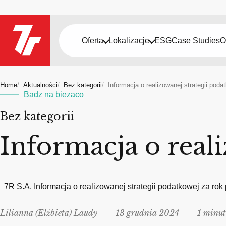
Oferta
Lokalizacje
ESG
Case Studies
O
Home
Aktualności
Bez kategorii
Informacja o realizowanej strategii poda
Badz na biezaco
Bez kategorii
Informacja o real
7R S.A. Informacja o realizowanej strategii podatkowej za ro
Lilianna (Elżbieta) Laudy
13 grudnia 2024
1 minut