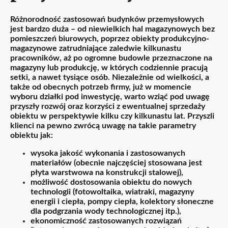
Różnorodność zastosowań budynków przemysłowych
jest bardzo duża – od niewielkich hal magazynowych bez
pomieszczeń biurowych, poprzez obiekty produkcyjno-
magazynowe zatrudniające zaledwie kilkunastu
pracowników, aż po ogromne budowle przeznaczone na
magazyny lub produkcję, w których codziennie pracują
setki, a nawet tysiące osób. Niezależnie od wielkości, a
także od obecnych potrzeb firmy, już w momencie
wyboru działki pod inwestycję, warto wziąć pod uwagę
przyszły rozwój oraz korzyści z ewentualnej sprzedaży
obiektu w perspektywie kilku czy kilkunastu lat. Przyszli
klienci na pewno zwrócą uwagę na takie parametry
obiektu jak:
wysoka jakość wykonania i zastosowanych
materiałów (obecnie najczęściej stosowana jest
płyta warstwowa na konstrukcji stalowej),
możliwość dostosowania obiektu do nowych
technologii (fotowoltaika, wiatraki, magazyny
energii i ciepła, pompy ciepła, kolektory słoneczne
dla podgrzania wody technologicznej itp.),
ekonomiczność zastosowanych rozwiązań