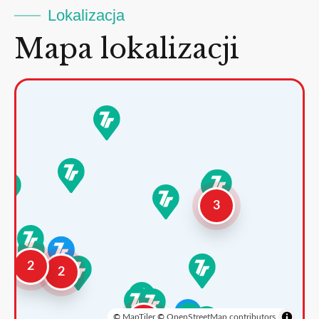
Lokalizacja
Mapa lokalizacji
3
2
2
©
MapTiler
©
OpenStreetMap contributors