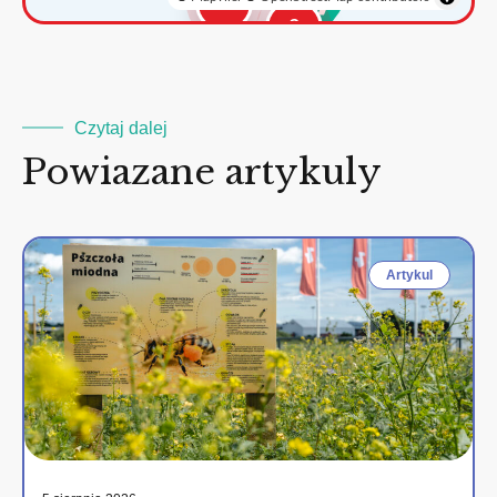
3
2
Czytaj dalej
Powiazane artykuly
Artykul