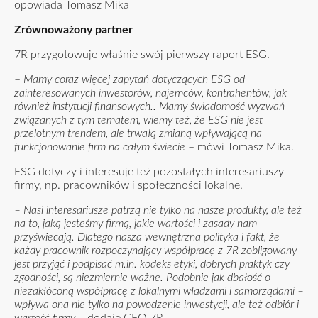
opowiada Tomasz Mika
Zrównoważony partner
7R przygotowuje właśnie swój pierwszy raport ESG.
–
Mamy coraz więcej zapytań dotyczących ESG od
zainteresowanych inwestorów, najemców, kontrahentów, jak
również instytucji finansowych.. Mamy świadomość wyzwań
związanych z tym tematem, wiemy też, że ESG nie jest
przelotnym trendem, ale trwałą zmianą wpływającą na
funkcjonowanie firm na całym świecie
– mówi Tomasz Mika.
ESG dotyczy i interesuje też pozostałych interesariuszy
firmy, np. pracowników i społeczności lokalne.
– Nasi interesariusze patrzą nie tylko na nasze produkty, ale też
na to, jaką jesteśmy firmą, jakie wartości i zasady nam
przyświecają. Dlatego nasza wewnętrzna polityka i fakt, że
każdy pracownik rozpoczynający współpracę z 7R zobligowany
jest przyjąć i podpisać m.in. kodeks etyki, dobrych praktyk czy
zgodności, są niezmiernie ważne. Podobnie jak dbałość o
niezakłóconą współpracę z lokalnymi władzami i samorządami –
wpływa ona nie tylko na powodzenie inwestycji, ale też odbiór i