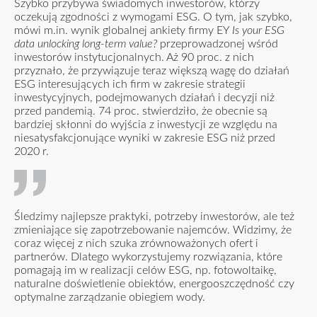
Szybko przybywa świadomych inwestorów, którzy
oczekują zgodności z wymogami ESG. O tym, jak szybko,
mówi m.in. wynik globalnej
ankiety
firmy EY
Is your ESG
data unlocking long-term value?
przeprowadzonej wśród
inwestorów instytucjonalnych. Aż 90 proc. z nich
przyznało, że przywiązuje teraz większą wagę do działań
ESG interesujących ich firm w zakresie strategii
inwestycyjnych, podejmowanych działań i decyzji niż
przed pandemią. 74 proc. stwierdziło, że obecnie są
bardziej skłonni do wyjścia z inwestycji ze względu na
niesatysfakcjonujące wyniki w zakresie ESG niż przed
2020 r.
Śledzimy najlepsze praktyki, potrzeby inwestorów, ale też
zmieniające się zapotrzebowanie najemców. Widzimy, że
coraz więcej z nich szuka zrównoważonych ofert i
partnerów. Dlatego wykorzystujemy rozwiązania, które
pomagają im w realizacji celów ESG, np. fotowoltaikę,
naturalne doświetlenie obiektów, energooszczędność czy
optymalne zarządzanie obiegiem wody.