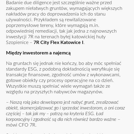
Badanie due diligence jest szczególnie ważne przed
zakupem niełatwych gruntów, wymagających większych
nakładów pracy do doprowadzenia ich do stanu
używalności. Przykładem są rewitalizowane
poprzemysłowe tereny, które wymagają m.in.
odpowiedniej remediacji, tak jak jedna z najnowszych
inwestycji 7R na terenach byłej katowickiej huty
Szopienice –
7R City Flex Katowice I
.
Między inwestorem a najemcą
Na gruntach się jednak nie kończy, bo aby móc spełniać
standardy ESG, z podobną dokładnością weryfikuje się
transakcje finansowe, zgodność umów z wykonawcami,
gotowe obiekty czy procesy operacyjne na co dzień.
Wszystkie muszą spełniać wiele wymagań także ze
względu na przyszłych nabywców magazynów.
–
Naszą rolą jako dewelopera jest nabyć grunt, zrealizować
obiekt, skomercjalizować go i sprzedać inwestorom, a oni coraz
częściej – tak jak my – patrzą na kryteria ESG. Ład
korporacyjny i zgodność są dla nich również bardzo ważne
–
mówi CFO 7R.