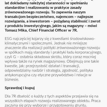
lat dokładamy należytej staranności w spełnianiu
standardów i realizowaniu w praktyce zasady
zrównoważonego rozwoju. To zapewnia naszym
transakcjom bezpieczeństwo, najemcom – najlepsze
rozwiązania, a inwestorom – pożądaną stabilność i zwrot
z produktu inwestycyjnego, jakim są magazyny – mówi
Tomasz Mika, Chief Financial Officer w 7R.
ESG
najczęściej kojarzy się z kwestiami środowiskowo-
klimatycznymi i społecznymi. Jednak nie mniejsze
znaczenie dla realizacji polityki zrównoważonego rozwoju
w spółkach mają standardy i praktyki ładu korporacyjnego
,
czyli G – ostatnia składowa skrótu, który coraz mocniej
wpływa także na rynek magazynowy. Obejmują one takie
kwestie, jak: przejrzystość działań i transakcji,
odpowiedzialny nadzór i strategia, zgodność, polityka
antykorupcyjna czy etyczne przywództwo i relacje w
biznesie.
Sprawdzaj i kupuj
Dla 7R dbałość o każdy z tych aspektów przejawia się na
wszystkich etapach rozwoju realizowanego obiektu. Praca
zaczyna się przy wyborze i przygotowaniu gruntu.