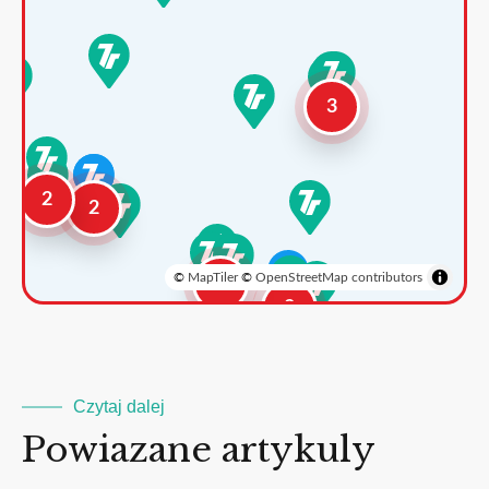
3
2
2
©
MapTiler
©
OpenStreetMap contributors
3
2
Czytaj dalej
Powiazane artykuly