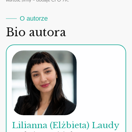
wartość firmy
– dodaje CFO 7R.
O autorze
Bio autora
Lilianna (Elżbieta) Laudy