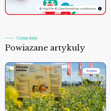
©
MapTiler
©
OpenStreetMap contributors
3
2
Czytaj dalej
Powiazane artykuly
Artykul