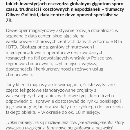
takich inwestycjach oszczędza globalnym gigantom sporo
czasu, trudności i kosztownych niespodzianek – tłumaczy
Oliwer Goliński, data centre development specialist w
7R.
Deweloper magazynowy aktywnie rozwija działalność w
segmencie data center, skupiając się na
wielkopowierzchniowych centrach danych w formule BTS
i BTO. Obsłużą one gigantów chmurowych i
międzynarodowych operatorów centrów danych,
rosnących na fali powstających właśnie w Polsce tzw.
regionów chmurowych, czyli miejsc z większą
dostępnością i konkurencyjnością różnych usług
chmurowych.
Tacy klienci mają wysokie wymagania, ścisłe wytyczne,
często też gotowe standaryzowane projekty z
wcześniejszych zagranicznych inwestycji, które trzeba
odpowiednio i sprawnie dostosować do rynku polskiego i
jego wymogów, bo branża dąży do szybkiego dostarczenia
takiego obiektu – w okresie do ok. 18 miesięcy.
„
Takie terminy nie są możliwe bez tzw. pre-developmentu, który
zawczasu uwzględnia terminowe przygotowanie pozwoleń,