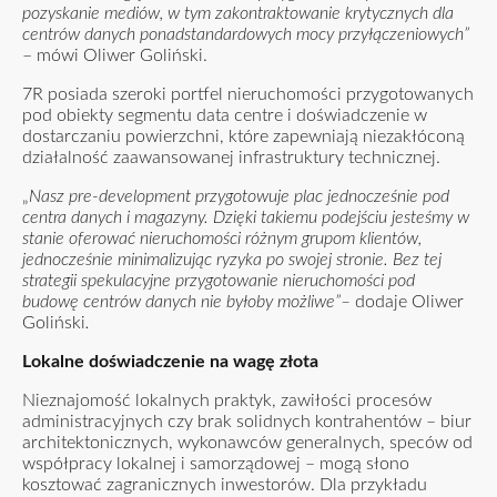
pozyskanie mediów, w tym zakontraktowanie krytycznych dla
centrów danych ponadstandardowych mocy przyłączeniowych”
– mówi Oliwer Goliński.
7R posiada szeroki portfel nieruchomości przygotowanych
pod obiekty segmentu data centre i doświadczenie w
dostarczaniu powierzchni, które zapewniają niezakłóconą
działalność zaawansowanej infrastruktury technicznej.
„
Nasz pre-development przygotowuje plac jednocześnie pod
centra danych i magazyny. Dzięki takiemu podejściu jesteśmy w
stanie oferować nieruchomości różnym grupom klientów,
jednocześnie minimalizując ryzyka po swojej stronie. Bez tej
strategii spekulacyjne przygotowanie nieruchomości pod
budowę centrów danych nie byłoby możliwe”–
dodaje Oliwer
Goliński
.
Lokalne doświadczenie na wagę złota
Nieznajomość lokalnych praktyk, zawiłości procesów
administracyjnych czy brak solidnych kontrahentów – biur
architektonicznych, wykonawców generalnych, speców od
współpracy lokalnej i samorządowej – mogą słono
kosztować zagranicznych inwestorów. Dla przykładu