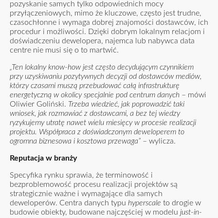
pozyskanie samych tylko odpowiednich mocy
przyłączeniowych, mimo że kluczowe, często jest trudne,
czasochłonne i wymaga dobrej znajomości dostawców, ich
procedur i możliwości. Dzięki dobrym lokalnym relacjom i
doświadczeniu dewelopera, najemca lub nabywca data
centre nie musi się o to martwić.
„Ten lokalny know-how jest często decydującym czynnikiem
przy uzyskiwaniu pozytywnych decyzji od dostawców mediów,
którzy czasami muszą przebudować całą infrastrukturę
energetyczną
w okolicy specjalnie pod centrum danych
– mówi
Oliwier Goliński.
Trzeba wiedzieć, jak poprowadzić taki
wniosek, jak rozmawiać z dostawcami, a bez tej wiedzy
ryzykujemy utratę nawet wielu miesięcy w procesie realizacji
projektu. Współpraca z doświadczonym deweloperem to
ogromna biznesowa i kosztowa przewaga”
– wylicza.
Reputacja w branży
Specyfika rynku sprawia, że terminowość i
bezproblemowość procesu realizacji projektów są
strategicznie ważne i wymagające dla samych
deweloperów. Centra danych typu
hyperscale
to drogie w
budowie obiekty, budowane najczęściej w modelu
just-in-