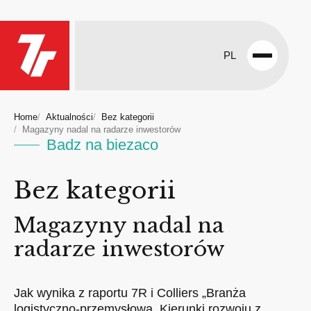
PL
Open
menu
Home
Aktualności
Bez kategorii
Magazyny nadal na radarze inwestorów
Badz na biezaco
Bez kategorii
Magazyny nadal na
radarze inwestorów
Jak wynika z raportu 7R i Colliers „Branża
logistyczno-przemysłowa. Kierunki rozwoju z