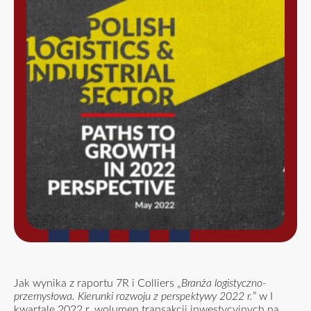
Jak wynika z raportu 7R i Colliers „
Branża logistyczno-
przemysłowa. Kierunki rozwoju z perspektywy 2022 r.
” w I
kwartale 2022 r. wolumen transakcji inwestycyjnych na