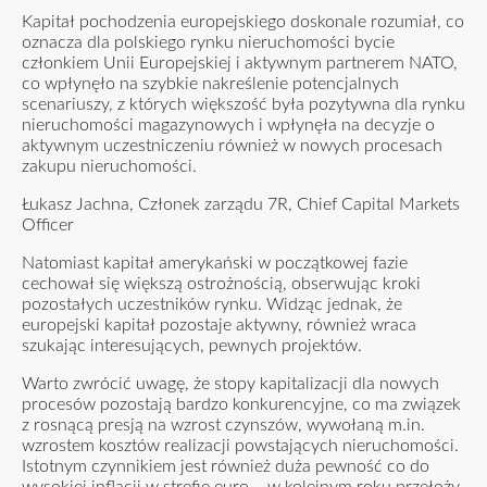
Kapitał pochodzenia europejskiego doskonale rozumiał, co
oznacza dla polskiego rynku nieruchomości bycie
członkiem Unii Europejskiej i aktywnym partnerem NATO,
co wpłynęło na szybkie nakreślenie potencjalnych
scenariuszy, z których większość była pozytywna dla rynku
nieruchomości magazynowych i wpłynęła na decyzje o
aktywnym uczestniczeniu również w nowych procesach
zakupu nieruchomości.
Łukasz Jachna, Członek zarządu 7R, Chief Capital Markets
Officer
Natomiast kapitał amerykański w początkowej fazie
cechował się większą ostrożnością, obserwując kroki
pozostałych uczestników rynku. Widząc jednak, że
europejski kapitał pozostaje aktywny, również wraca
szukając interesujących, pewnych projektów.
Warto zwrócić uwagę, że stopy kapitalizacji dla nowych
procesów pozostają bardzo konkurencyjne, co ma związek
z rosnącą presją na wzrost czynszów, wywołaną m.in.
wzrostem kosztów realizacji powstających nieruchomości.
Istotnym czynnikiem jest również duża pewność co do
wysokiej inflacji w strefie euro – w kolejnym roku przełoży