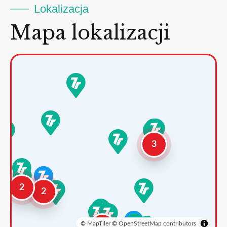
Lokalizacja
Mapa lokalizacji
3
2
2
©
MapTiler
©
OpenStreetMap contributors
3