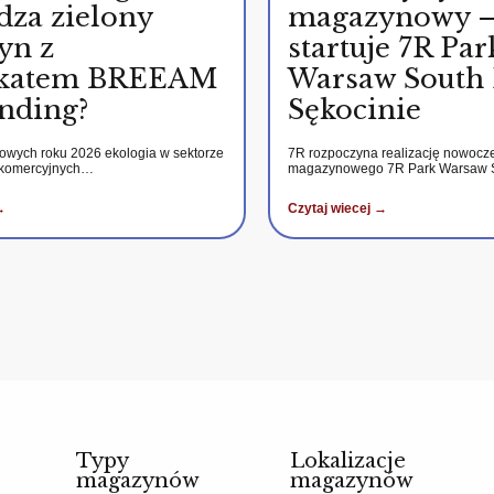
dza zielony
magazynowy 
yn z
startuje 7R Par
fikatem BREEAM
Warsaw South 
nding?
Sękocinie
kowych roku 2026 ekologia w sektorze
7R rozpoczyna realizację nowocz
 komercyjnych…
magazynowego 7R Park Warsaw
→
Czytaj wiecej →
Typy
Lokalizacje
magazynów
magazynów