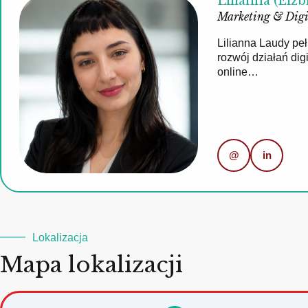
Lilianna (Elżb
Marketing & Digi
Lilianna Laudy pe
rozwój działań di
online…
@
in
Lokalizacja
Mapa lokalizacji