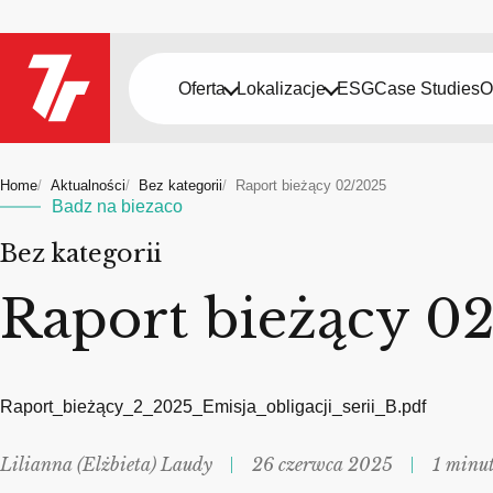
Oferta
Lokalizacje
ESG
Case Studies
O
Home
Aktualności
Bez kategorii
Raport bieżący 02/2025
Badz na biezaco
Bez kategorii
Raport bieżący 0
Raport_bieżący_2_2025_Emisja_obligacji_serii_B.pdf
Lilianna (Elżbieta) Laudy
26 czerwca 2025
1 minut