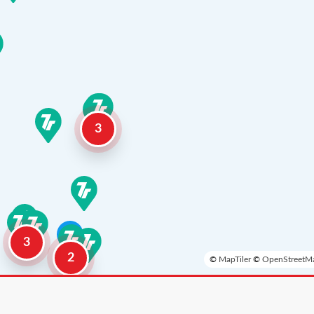
3
3
2
©
MapTiler
©
OpenStreetMa