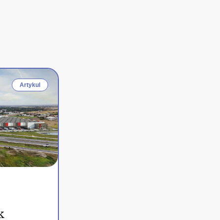
Artykul
k