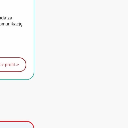
ada za
komunikację
z profil
->