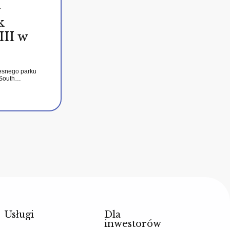
–
k
III w
esnego parku
 South…
Usługi
Dla
inwestorów