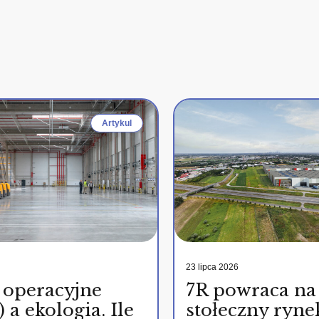
Artykul
23 lipca 2026
 operacyjne
7R powraca na
 a ekologia. Ile
stołeczny ryne