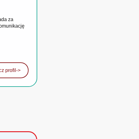
ada za
komunikację
z profil
->