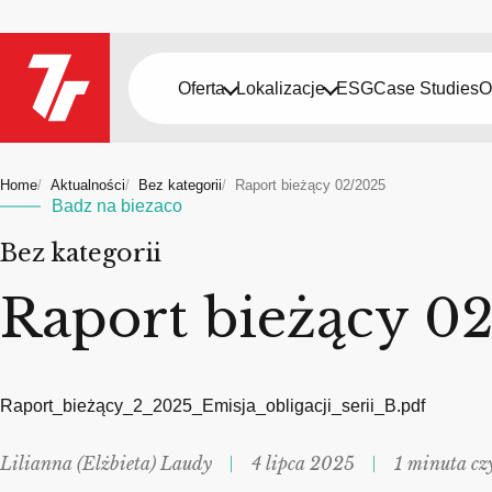
Oferta
Lokalizacje
ESG
Case Studies
O
Home
Aktualności
Bez kategorii
Raport bieżący 02/2025
Badz na biezaco
Bez kategorii
Raport bieżący 0
Raport_bieżący_2_2025_Emisja_obligacji_serii_B.pdf
Lilianna (Elżbieta) Laudy
4 lipca 2025
1 minuta cz