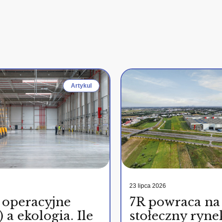
Artykul
23 lipca 2026
 operacyjne
7R powraca na
 a ekologia. Ile
stołeczny ryne