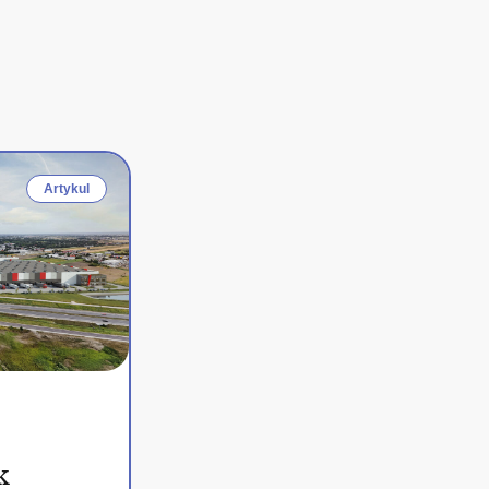
Artykul
k