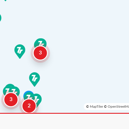
3
3
2
©
MapTiler
©
OpenStreetMa