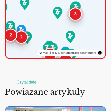
3
2
2
©
MapTiler
©
OpenStreetMap contributors
3
2
Czytaj dalej
Powiazane artykuly