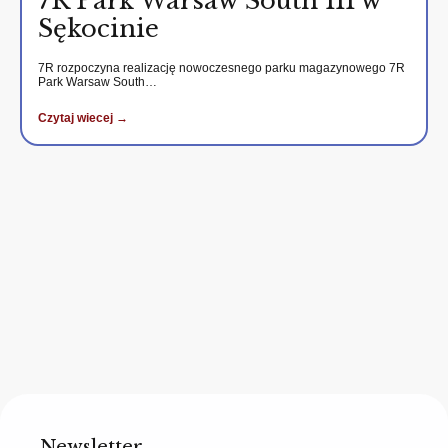
7R Park Warsaw South III w
Sękocinie
7R rozpoczyna realizację nowoczesnego parku magazynowego 7R
Park Warsaw South…
Czytaj wiecej →
Newsletter