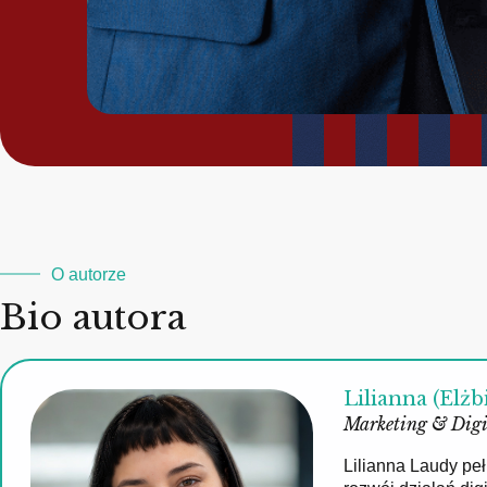
O autorze
Bio autora
Lilianna (Elżb
Marketing & Digi
Lilianna Laudy pe