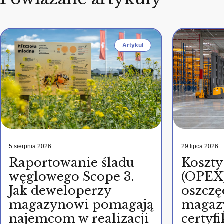
Artykul
5 sierpnia 2026
29 lipca 2026
Raportowanie śladu
Koszty
węglowego Scope 3.
(OPEX)
Jak deweloperzy
oszczę
magazynowi pomagają
magaz
najemcom w realizacji
certy