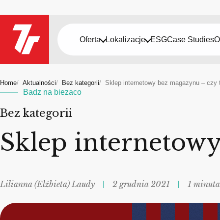
Oferta
Lokalizacje
ESG
Case Studies
O
Home
Aktualności
Bez kategorii
Sklep internetowy bez magazynu – czy
Badz na biezaco
Bez kategorii
Sklep internetowy
Lilianna (Elżbieta) Laudy
2 grudnia 2021
1 minuta