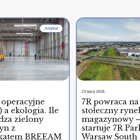
Artykul
23 lipca 2026
 operacyjne
7R powraca na
 a ekologia. Ile
stołeczny ryne
dza zielony
magazynowy 
yn z
startuje 7R Par
fikatem BREEAM
Warsaw South 