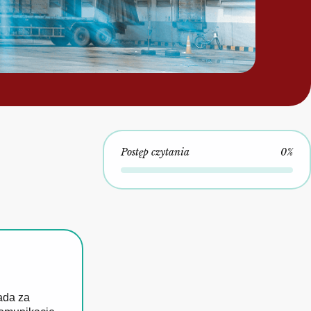
Postęp czytania
0%
ada za