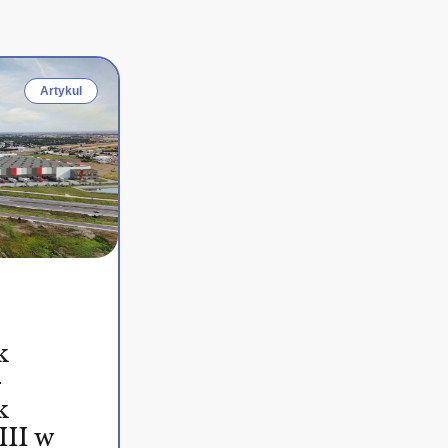
Artykul
k
–
k
III w