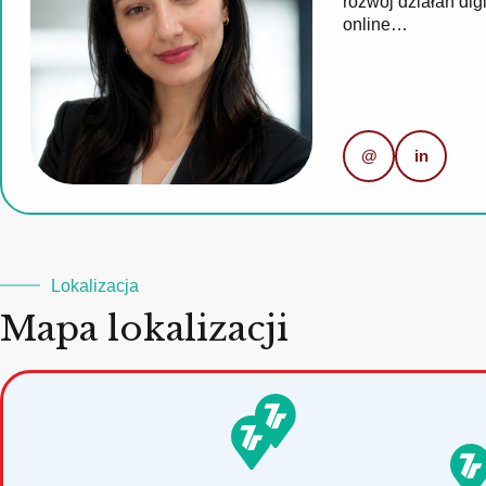
rozwój działań di
online…
@
in
Lokalizacja
Mapa lokalizacji