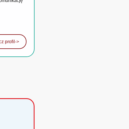
komunikację
z profil
->