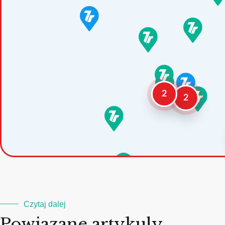
2
2
Czytaj dalej
Powiazane artykuly