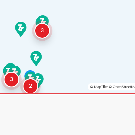
3
3
2
©
MapTiler
©
OpenStreetMa