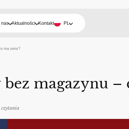
 nas
Aktualności
Kontakt
PL
 to ma sens?
 bez magazynu – c
 czytania