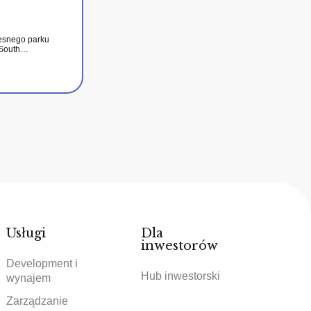
esnego parku
 South…
Usługi
Dla
inwestorów
Development i
Hub inwestorski
wynajem
Zarządzanie