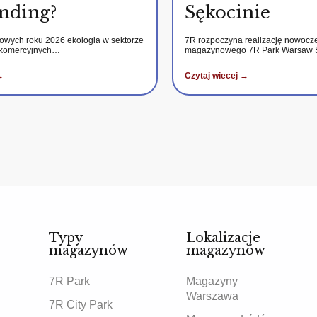
nding?
Sękocinie
kowych roku 2026 ekologia w sektorze
7R rozpoczyna realizację nowocz
 komercyjnych…
magazynowego 7R Park Warsaw
→
Czytaj wiecej →
Typy
Lokalizacje
magazynów
magazynów
7R Park
Magazyny
Warszawa
7R City Park