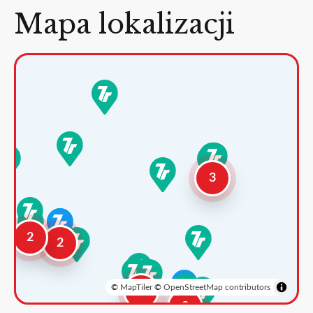
Mapa lokalizacji
3
2
2
©
MapTiler
©
OpenStreetMap contributors
3
2