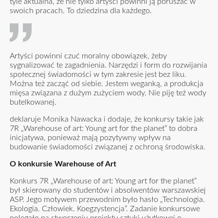
tyle aktualna, że nie tylko artyści powinni ją poruszać w
swoich pracach. To dziedzina dla każdego.
Artyści powinni czuć moralny obowiązek, żeby
sygnalizować te zagadnienia. Narzędzi i form do rozwijania
społecznej świadomości w tym zakresie jest bez liku.
Można też zacząć od siebie. Jestem weganką, a produkcja
mięsa związana z dużym zużyciem wody. Nie piję też wody
butelkowanej.
deklaruje Monika Nawacka i dodaje, że konkursy takie jak
7R „Warehouse of art: Young art for the planet” to dobra
inicjatywa, ponieważ mają pozytywny wpływ na
budowanie świadomości związanej z ochroną środowiska.
O konkursie Warehouse of Art
Konkurs 7R „Warehouse of art: Young art for the planet”
był skierowany do studentów i absolwentów warszawskiej
ASP. Jego motywem przewodnim było hasło „Technologia.
Ekologia. Człowiek. Koegzystencja”. Zadanie konkursowe
polegało na stworzeniu projektu sztuki użytkowej o