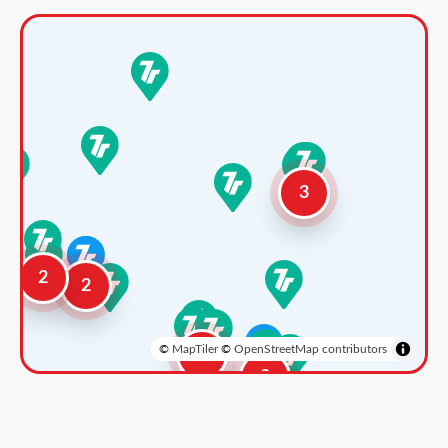
3
2
2
©
MapTiler
©
OpenStreetMap contributors
3
2