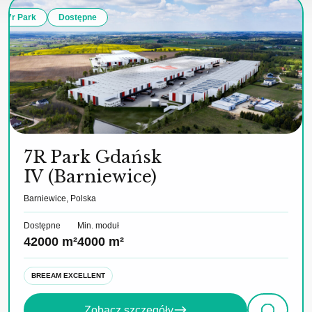
7r Park
Dostępne
7R Park Gdańsk
IV (Barniewice)
Barniewice, Polska
Dostępne
Min. moduł
42000 m²
4000 m²
BREEAM EXCELLENT
Zobacz szczegóły