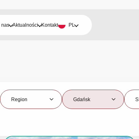
 nas
Aktualności
Kontakt
PL
Region
Miasto
Status
Region
Gdańsk
S