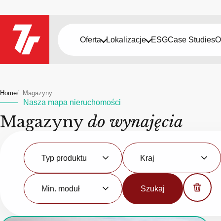
Oferta
Lokalizacje
ESG
Case Studies
O
Home
Magazyny
Nasza mapa nieruchomości
Magazyny
do wynajęcia
Typ
Kraj
produktu
Typ produktu
Kraj
Minimalny
moduł
Min. moduł
Szukaj