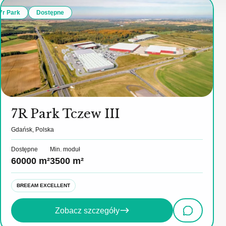
7r Park
Dostępne
7R Park Tczew III
Gdańsk, Polska
Dostępne
Min. moduł
60000 m²
3500 m²
BREEAM EXCELLENT
Zobacz szczegóły