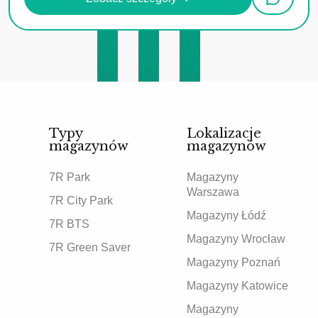
Typy
Lokalizacje
magazynów
magazynów
7R Park
Magazyny
Warszawa
7R City Park
Magazyny Łódź
7R BTS
Magazyny Wrocław
7R Green Saver
Magazyny Poznań
Magazyny Katowice
Magazyny