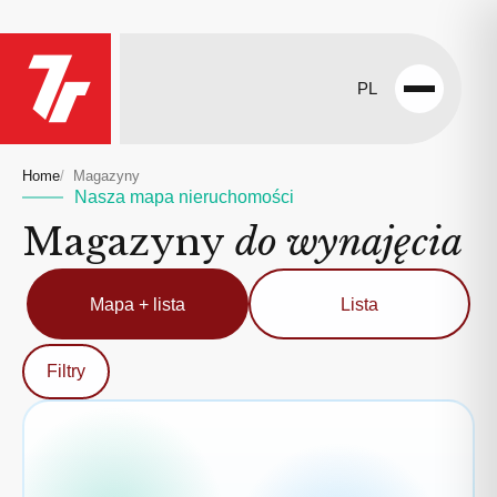
PL
Open
menu
Home
Magazyny
Nasza mapa nieruchomości
Magazyny
do wynajęcia
Mapa + lista
Lista
Filtry