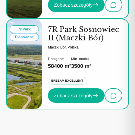
Zobacz szczegóły
7R Park Sosnowiec
7r Park
II (Maczki Bór)
Planowane
Maczki Bór, Polska
Dostępne
Min. moduł
58400 m²
3500 m²
BREEAM EXCELLENT
Zobacz szczegóły