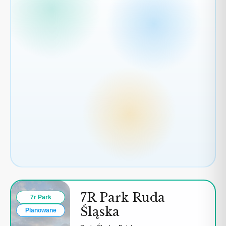
3
7R Park Ruda
7r Park
Śląska
Planowane