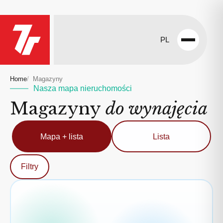
PL
Open
menu
Home
Magazyny
Nasza mapa nieruchomości
Magazyny
do wynajęcia
Mapa + lista
Lista
Filtry