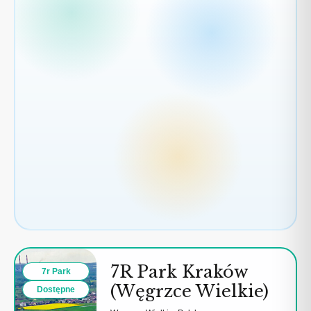
2
7R Park Kraków
7r Park
(Węgrzce Wielkie)
Dostępne