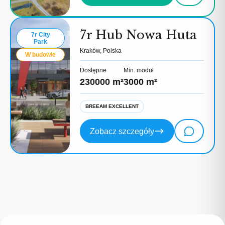
7r Hub Nowa Huta
7r City
Park
Kraków, Polska
W budowie
Dostępne
Min. moduł
230000 m²
3000 m²
BREEAM EXCELLENT
Zobacz szczegóły