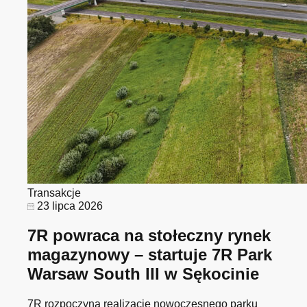
Transakcje
23 lipca 2026
7R powraca na stołeczny rynek
magazynowy – startuje 7R Park
Warsaw South III w Sękocinie
7R rozpoczyna realizację nowoczesnego parku