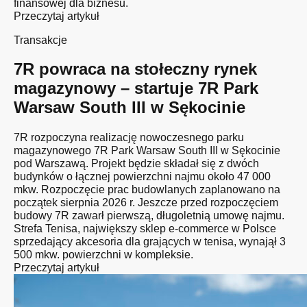
finansowej dla biznesu.
Przeczytaj artykuł
Transakcje
7R powraca na stołeczny rynek
magazynowy – startuje 7R Park
Warsaw South III w Sękocinie
7R rozpoczyna realizację nowoczesnego parku
magazynowego 7R Park Warsaw South III w Sękocinie
pod Warszawą. Projekt będzie składał się z dwóch
budynków o łącznej powierzchni najmu około 47 000
mkw. Rozpoczęcie prac budowlanych zaplanowano na
początek sierpnia 2026 r. Jeszcze przed rozpoczęciem
budowy 7R zawarł pierwszą, długoletnią umowę najmu.
Strefa Tenisa, największy sklep e-commerce w Polsce
sprzedający akcesoria dla grających w tenisa, wynajął 3
500 mkw. powierzchni w kompleksie.
Przeczytaj artykuł