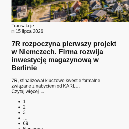
Transakcje
15 lipca 2026
7R rozpoczyna pierwszy projekt
w Niemczech. Firma rozwija
inwestycję magazynową w
Berlinie
7R, sfinalizował kluczowe kwestie formalne
związane z nabyciem od KARL…
Czytaj więcej →
1
2
3
…
69
Następna