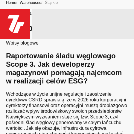
Home
Warehouses
Śląskie
Bądź na bieżąco
Region: Śląskie
Wpisy blogowe
Raportowanie śladu węglowego
Scope 3. Jak deweloperzy
magazynowi pomagają najemcom
w realizacji celów ESG?
Wchodzące w życie unijne regulacje i zaostrzenie
dyrektywy CSRD sprawiają, że w 2026 roku korporacyjni
dyrektorzy finansowi oraz operacyjni muszą drobiazgowo
rozliczać wpływ środowiskowy swoich przedsiębiorstw.
Największym wyzwaniem staje się tzw. Scope 3, czyli
pośredni ślad węglowy generowany w całym łańcuchu
wartości. Jak się okazuje, infrastruktura cyfrowa
nowoczesnych nieruchomości komercyjnych może stać