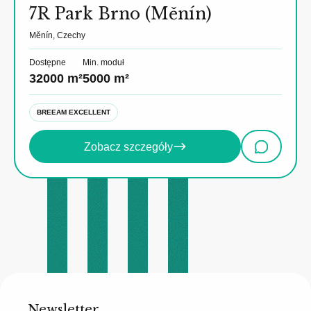
7R Park Brno (Měnín)
Měnín, Czechy
Dostępne
Min. moduł
32000 m²
5000 m²
BREEAM EXCELLENT
Zobacz szczegóły
Newsletter