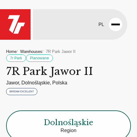
PL
Open
menu
Home
Warehouses
7R Park Jawor II
7r Park
Planowane
7R Park Jawor II
Jawor, Dolnośląskie, Polska
BREEAM EXCELLENT
Dolnośląskie
Region