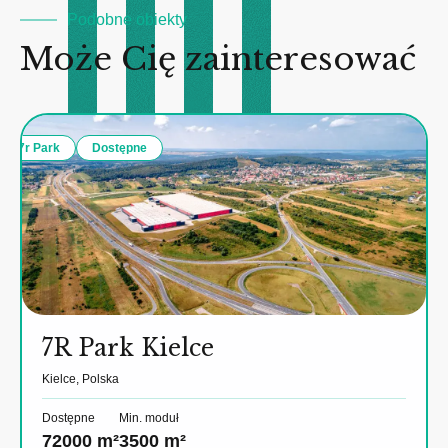
Podobne obiekty
Może Cię zainteresować
7r Park
Dostępne
7R Park Kielce
Kielce, Polska
Dostępne
Min. moduł
72000 m²
3500 m²