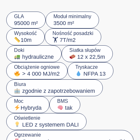
GLA
Moduł minimalny
95000 m²
3500 m²
Wysokość
Nośność posadzki
🏋️ 7T/m2
10m
Doki
Siatka słupów
hydrauliczne
12 x 22,5m
Obciążenie ogniowe
Tryskacze
> 4 000 MJ/m2
NFPA 13
Biura
zgodnie z zapotrzebowaniem
Moc
BMS
Hybryda
tak
Oświetlenie
LED z systemem DALI
Ogrzewanie