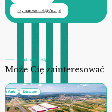
szymon.wiecek@7rsa.pl
Podobne obiekty
Może Cię zainteresować
7r Park
Dostępne