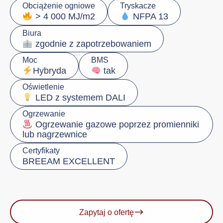
Obciążenie ogniowe
Tryskacze
> 4 000 MJ/m2
NFPA 13
Biura
zgodnie z zapotrzebowaniem
Moc
BMS
Hybryda
tak
Oświetlenie
LED z systemem DALI
Ogrzewanie
Ogrzewanie gazowe poprzez promienniki
lub nagrzewnice
Certyfikaty
BREEAM EXCELLENT
Zapytaj o ofertę