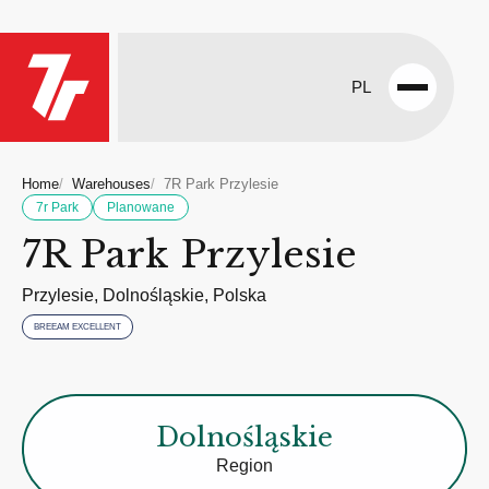
PL
Open
menu
Home
Warehouses
7R Park Przylesie
7r Park
Planowane
7R Park Przylesie
Przylesie, Dolnośląskie, Polska
BREEAM EXCELLENT
Dolnośląskie
Region