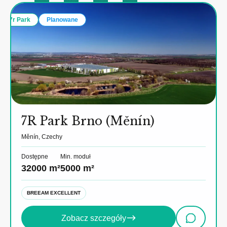
7r Park
Planowane
7R Park Brno (Měnín)
Měnín, Czechy
Dostępne
Min. moduł
32000 m²
5000 m²
BREEAM EXCELLENT
Zobacz szczegóły