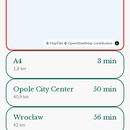
©
MapTiler
©
OpenStreetMap contributors
A4
3 min
1,8 km
Opole City Center
50 min
40,9 km
Wrocław
56 min
42 km