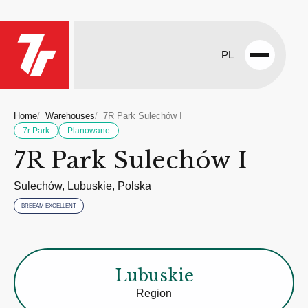
PL
Open
menu
Home
Warehouses
7R Park Sulechów I
7r Park
Planowane
7R Park Sulechów I
Sulechów, Lubuskie, Polska
BREEAM EXCELLENT
Lubuskie
Region