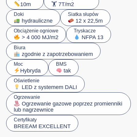
🏋️ 7T/m2
10m
Doki
Siatka słupów
hydrauliczne
12 x 22,5m
Obciążenie ogniowe
Tryskacze
> 4 000 MJ/m2
NFPA 13
Biura
zgodnie z zapotrzebowaniem
Moc
BMS
Hybryda
tak
Oświetlenie
LED z systemem DALI
Ogrzewanie
Ogrzewanie gazowe poprzez promienniki
lub nagrzewnice
Certyfikaty
BREEAM EXCELLENT