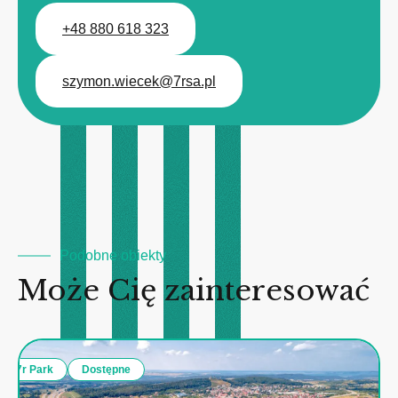
+48 880 618 323
szymon.wiecek@7rsa.pl
Podobne obiekty
Może Cię zainteresować
7r Park
Dostępne