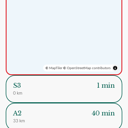
©
MapTiler
©
OpenStreetMap contributors
S3
1 min
0 km
A2
40 min
33 km