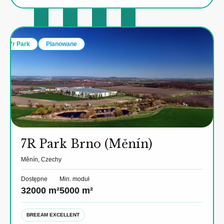
7r Park
Planowane
7R Park Brno (Měnín)
Měnín, Czechy
Dostępne
Min. moduł
32000 m²
5000 m²
BREEAM EXCELLENT