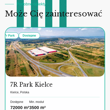
Podobne obiekty
Może Cię zainteresować
7r Park
Dostępne
7R Park Kielce
Kielce, Polska
Dostępne
Min. moduł
72000 m²
3500 m²