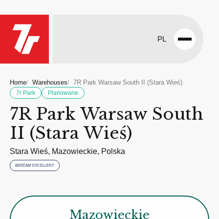
PL
Open
menu
Home
Warehouses
7R Park Warsaw South II (Stara Wieś)
7r Park
Planowane
7R Park Warsaw South
II (Stara Wieś)
Stara Wieś, Mazowieckie, Polska
BREEAM EXCELLENT
Mazowieckie