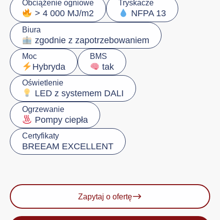
Obciążenie ogniowe
Tryskacze
> 4 000 MJ/m2
NFPA 13
Biura
zgodnie z zapotrzebowaniem
Moc
BMS
Hybryda
tak
Oświetlenie
LED z systemem DALI
Ogrzewanie
Pompy ciepła
Certyfikaty
BREEAM EXCELLENT
Zapytaj o ofertę