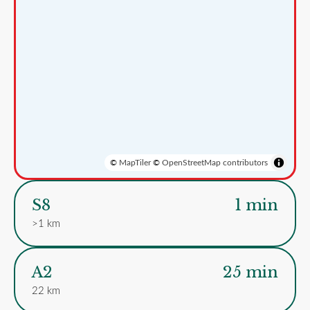
©
MapTiler
©
OpenStreetMap contributors
S8
1 min
>1 km
A2
25 min
22 km