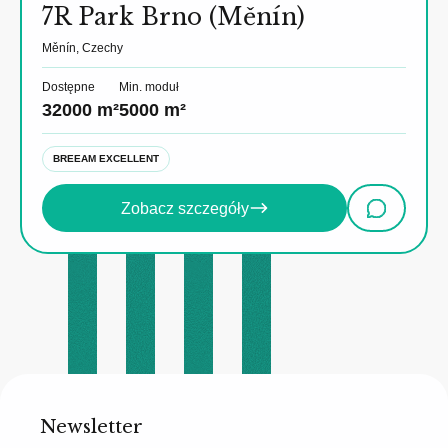
7R Park Brno (Měnín)
Měnín, Czechy
Dostępne
Min. moduł
32000 m²
5000 m²
BREEAM EXCELLENT
Zobacz szczegóły
Newsletter