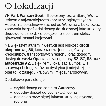
O lokalizacji
7R Park Warsaw South II
położony jest w Starej Wsi, w
jednym z najważniejszych korytarzy logistycznych w
Polsce, na południowy zachód od Warszawy. Lokalizacja
zapewnia bezpośredni dostęp do kluczowej infrastruktury
drogowej oraz szybkie połączenie z centrum stolicy i
głównymi trasami krajowymi.
Największym atutem inwestycji jest bliskość
drogi
ekspresowej S8
, która stanowi jeden z głównych
kręgosłupów transportowych regionu, oraz dogodny
dostęp do węzła
Opacz
, łączącego trasy
S2, S7, S8 oraz
autostradę A2
. Dzięki temu lokalizacja umożliwia
sprawną obsługę zarówno dystrybucji miejskiej, jak i
operacji o zasięgu krajowym i międzynarodowym.
Dodatkowo park oferuje:
szybki dostęp do centrum Warszawy
dogodny dojazd do Lotniska Chopina
dostęp do rozwiniętej infrastruktury logistycznej
regionu