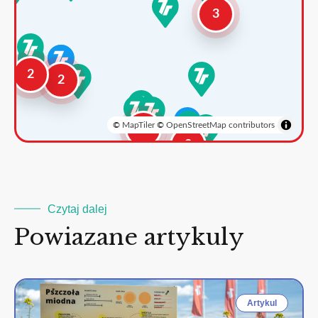
3
2
2
©
MapTiler
©
OpenStreetMap contributors
3
2
Czytaj dalej
Powiazane artykuly
Artykul