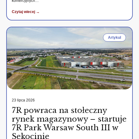
komercyjnych…
Czytaj wiecej →
Artykul
23 lipca 2026
7R powraca na stołeczny
rynek magazynowy – startuje
7R Park Warsaw South III w
Sękocinie