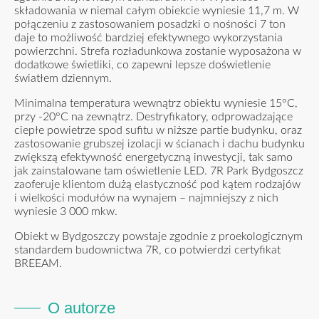
składowania w niemal całym obiekcie wyniesie 11,7 m. W
połączeniu z zastosowaniem posadzki o nośności 7 ton
daje to możliwość bardziej efektywnego wykorzystania
powierzchni. Strefa rozładunkowa zostanie wyposażona w
dodatkowe świetliki, co zapewni lepsze doświetlenie
światłem dziennym.
Minimalna temperatura wewnątrz obiektu wyniesie 15°C,
przy -20°C na zewnątrz. Destryfikatory, odprowadzające
ciepłe powietrze spod sufitu w niższe partie budynku, oraz
zastosowanie grubszej izolacji w ścianach i dachu budynku
zwiększą efektywność energetyczną inwestycji, tak samo
jak zainstalowane tam oświetlenie LED. 7R Park Bydgoszcz
zaoferuje klientom dużą elastyczność pod kątem rodzajów
i wielkości modułów na wynajem – najmniejszy z nich
wyniesie 3 000 mkw.
Obiekt w Bydgoszczy powstaje zgodnie z proekologicznym
standardem budownictwa 7R, co potwierdzi certyfikat
BREEAM.
O autorze