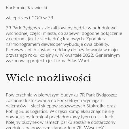
Bartłomiej Krawiecki
wiceprezes i COO w 7R
7R Park Bydgoszcz zlokalizowany będzie w południowo-
wschodniej części miasta, co zapewni dogodne połączenie
z centrum, jak i z siecią dróg krajowych. Zgodnie z
harmonogramem deweloper wybuduje dwa obiekty.
Pierwszy z nich zostanie oddany do użytkowania w maju
przyszłego roku, kolejny w IV kwartale 2022. Generalnym
wykonawcą projektu jest firma Atlas Ward.
Wiele możliwości
Powierzchnia w pierwszym budynku 7R Park Bydgoszcz
zostanie dostosowana do konkretnych wymagań
najemców – sieci sklepów spożywczych Stokrotka oraz
Rohlig Suus Logistics. W części kompleksu znajdzie się
nowoczesny terminal przeładunkowy typu cross-dock.
Kolejny budynek w ramach parku zostanie dostarczony
zgodnie z najnowszym standardem 7R. Wysokość