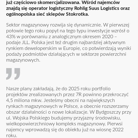
już częściowo skomercjalizowana. Wśród najemców
znajdą się operator logistyczny Rohlig Suus Logistics oraz
ogólnopolska sieć sklepów Stokrotka.
Sektor magazynowy rozwija się dynamicznie. W pierwszej
połowie tego roku popyt na tego typu inwestycje wzrósł o
43% w porównaniu z analogicznym okresem 2020 –
podaje JLL. Polska jest też drugim najbardziej aktywnym
rynkiem deweloperskim w Europie, co potwierdzają wyniki
podaży podmiotów działających w sektorze powierzchni
magazynowych.
Nasze plany zakładają, że do 2025 roku portfolio
projektów zrealizowanych przez 7R powinno przekroczyć
4,5 miliona mkw. Jesteśmy obecni na największych
rynkach magazynowych w Polsce, a obecnie rozszerzamy
obszar działalności o nowe lokalizacje. W Bydgoszczy przy
ul. Wojska Polskiego budujemy przyjazny środowisku,
wielkopowierzchniowy kompleks magazynowy. Pierwsi
najemcy wprowadzą się do obiektu już na wiosnę 2022
roku.