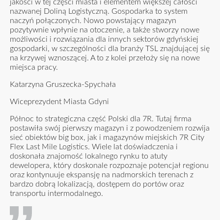
jakości w tej części miasta i elementem większej całości
nazwanej Doliną Logistyczną. Gospodarka to system
naczyń połączonych. Nowo powstający magazyn
pozytywnie wpłynie na otoczenie, a także stworzy nowe
możliwości i rozwiązania dla innych sektorów gdyńskiej
gospodarki, w szczególności dla branży TSL znajdującej się
na krzywej wznoszącej. A to z kolei przełoży się na nowe
miejsca pracy.
Katarzyna Gruszecka-Spychała
Wiceprezydent Miasta Gdyni
Północ to strategiczna część Polski dla 7R. Tutaj firma
postawiła swój pierwszy magazyn i z powodzeniem rozwija
sieć obiektów big box, jak i magazynów miejskich 7R City
Flex Last Mile Logistics. Wiele lat doświadczenia i
doskonała znajomość lokalnego rynku to atuty
dewelopera, który doskonale rozpoznaje potencjał regionu
oraz kontynuuje ekspansję na nadmorskich terenach z
bardzo dobrą lokalizacją, dostępem do portów oraz
transportu intermodalnego.