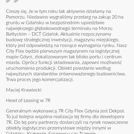
Cieszę się, że w tym roku tak aktywnie działamy na
Pomorzu. Niedawno wygraliśmy przetarg na zakup 20 ha
gruntu w Gdańsku w bezpośrednim sąsiedztwie
największego głębokowodnego terminalu na Morzu
Bałtyckim – DCT Gdańsk. Aktualnie rozpoczynamy
budowę strategicznej inwestycji, magazynu miejskiego,
który jest odpowiedzią na rosnące wymagania rynku. Nasz
City Flex będzie pierwszym magazynem na logistycznej
mapie Gdyni, zlokalizowanym tak blisko portu i centrum
miasta. Oprócz funkcji składowania, zapewni możliwość
uruchomienia produkcji. Obiekt powstanie według
najwyższych standardów zrównoważonego budownictwa.
Trwa proces jego komercjalizacji.
Maciej Krawiecki
Head of Leasing w 7R
Generalnym wykonawcą 7R City Flex Gdynia jest Dekpol.
To już kolejna wspólna realizacja tej firmy dla dewelopera
7R. Do tej pory partnerzy dostarczyli na rynek nowoczesne
obiekty logistyczno-przemysłowe między innymi w
Gdańsku, Krakowie, Sosnowcu czy Tczewie.