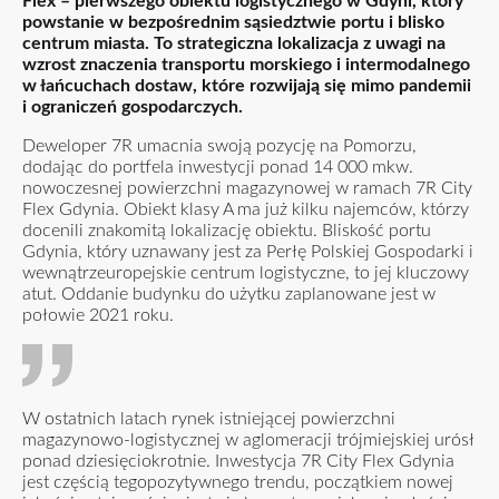
Flex – pierwszego obiektu logistycznego w Gdyni, który
powstanie w bezpośrednim sąsiedztwie portu i blisko
centrum miasta. To strategiczna lokalizacja z uwagi na
wzrost znaczenia transportu morskiego i intermodalnego
w łańcuchach dostaw, które rozwijają się mimo pandemii
i ograniczeń gospodarczych.
Deweloper 7R umacnia swoją pozycję na Pomorzu,
dodając do portfela inwestycji ponad 14 000 mkw.
nowoczesnej powierzchni magazynowej w ramach 7R City
Flex Gdynia. Obiekt klasy A ma już kilku najemców, którzy
docenili znakomitą lokalizację obiektu. Bliskość portu
Gdynia, który uznawany jest za Perłę Polskiej Gospodarki i
wewnątrzeuropejskie centrum logistyczne, to jej kluczowy
atut. Oddanie budynku do użytku zaplanowane jest w
połowie 2021 roku.
W ostatnich latach rynek istniejącej powierzchni
magazynowo-logistycznej w aglomeracji trójmiejskiej urósł
ponad dziesięciokrotnie. Inwestycja 7R City Flex Gdynia
jest częścią tegopozytywnego trendu, początkiem nowej