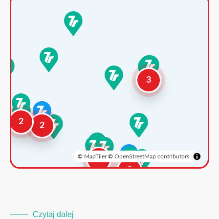
3
2
2
©
MapTiler
©
OpenStreetMap contributors
3
2
Czytaj dalej