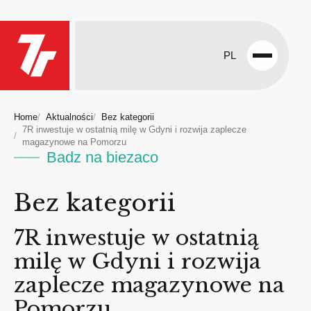
PL
Open
menu
Home
Aktualności
Bez kategorii
7R inwestuje w ostatnią milę w Gdyni i rozwija zaplecze
magazynowe na Pomorzu
Badz na biezaco
Bez kategorii
7R inwestuje w ostatnią
milę w Gdyni i rozwija
zaplecze magazynowe na
Pomorzu