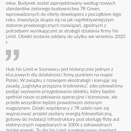
mkw. Budynek został zaprojektowany według nowych
standardów zielonego budownictwa 7R Green,
wprowadzonych do oferty dewelopera z początkiem tego
roku. Inwestycja skupia się na jak najefektywniejszym
doborze proekologicznych rozwiązań, zgodnych z
potrzebami wynikającymi ze strategii działania firmy No
Limit. Obiekt zostanie oddany do użytku we wrześniu 2020
r.
Hub No Limit w Sosnowcu jest historycznie jednym z
kluczowych dla działalności firmy punktem na mapie
Polski. W związku z rozwojem ekostrategii i kierując się
zasadą „Logistyka przyjazna środowisku”, zdecydowaliśmy
podjąć wyzwanie przygotowania obiektu, który będzie
spełniał nasze oczekiwania operacyjne i biznesowe, ale
przede wszystkim będzie prawdziwym zielonym
magazynem. Dzięki współpracy z 7R udało nam się
wypracować projekt zasilany energią fotowoltaiczną,
gotowy do instalacji infrastruktury pod obsługę floty aut
elektrycznych napędzanych w 100% z odnawialnych
źródeł energii. To dla No Limit zupełnie nowy standard