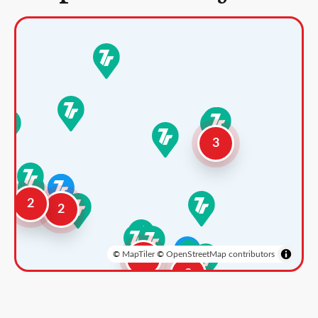
3
2
2
©
MapTiler
©
OpenStreetMap contributors
3
2