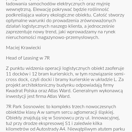
ładowania samochodów elektrycznych oraz myjnię
wewnętrzną. Elewację pokrywać będzie roślinność
podkreślająca walory ekologiczne obiektu. Całość stworzy
optymalne warunki do prowadzenia zrównoważonych
działań logistycznych naszego klienta, a jednocześnie
zaprezentuje nowy trend, jaki wprowadzamy na rynek
nieruchomości magazynowo-przemysłowych.
Maciej Krawiecki
Head of Leasing w 7R
Z punktu widzenia operacji logistycznych obiekt zaoferuje
11 docków i 12 bram kurierskich, w tym rozwiązanie semi-
cross dock, czyli docki i bramy kurierskie w układzie L. Za
projekt architektoniczny budynku odpowiadają firmy
Kwadrat Polska oraz Atlas Ward. Generalnym wykonawcą
inwestycji jest firma Atlas Ward.
7R Park Sosnowiec to kompleks trzech nowoczesnych
obiektów klasy A w samym sercu aglomeracji śląskiej.
Obiekty znajdują się w Sosnowcu przy ul. Innowacyjnej,
tuż przy drodze ekspresowej S1 i zaledwie kilka
kilometrów od Autostrady A4. Niewątpliwym atutem parku