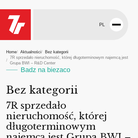
PL
Open
menu
Home
Aktualności
Bez kategorii
7R sprzedało nieruchomość, której długoterminowym najemcą jest
Grupa BWI – R&D Center
Badz na biezaco
Bez kategorii
7R sprzedało
nieruchomość, której
długoterminowym
najemcą jest Grupa BWI –