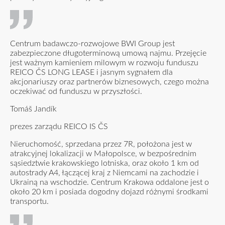
Centrum badawczo-rozwojowe BWI Group jest
zabezpieczone długoterminową umową najmu. Przejęcie
jest ważnym kamieniem milowym w rozwoju funduszu
REICO ČS LONG LEASE i jasnym sygnałem dla
akcjonariuszy oraz partnerów biznesowych, czego można
oczekiwać od funduszu w przyszłości.
Tomáš Jandík
prezes zarządu REICO IS ČS
Nieruchomość, sprzedana przez 7R, położona jest w
atrakcyjnej lokalizacji w Małopolsce, w bezpośrednim
sąsiedztwie krakowskiego lotniska, oraz około 1 km od
autostrady A4, łączącej kraj z Niemcami na zachodzie i
Ukrainą na wschodzie. Centrum Krakowa oddalone jest o
około 20 km i posiada dogodny dojazd różnymi środkami
transportu.