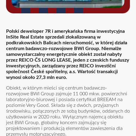
Polski deweloper 7R i amerykańska firma inwestycyjna
InSite Real Estate sprzedali zlokalizowaną w
podkrakowskich Balicach nieruchomość, w której działa
centrum badawczo-rozwojowe BWI Group. Niemalże
samowystarczalny energetycznie obiekt został nabyty
przez REICO ČS LONG LEASE, jeden z czeskich funduszy
inwestycyjnych, zarządzany przez REICO investiční
společnost České spořitelny, a.s. Wartość transakcji
wynosi około 27,3 mln euro.
Obiekt, w którym mieści się centrum badawczo-
rozwojowe BWI Group zajmuje 11 000 mkw. powierzchni
laboratoryjno-biurowej i posiada certyfikat BREEAM na
poziomie Very Good. Składa się z dwóch, przyjaznych
środowisku, połączonych ze sobą budynków, oddanych do
użytkowania w 2020 roku. Wyłącznym najemcą obiektu
jest BWI Group, globalny koncern zajmujący się
projektowaniem i produkcją elementów zawieszenia dla
przemysłu motoryzacyjnego.