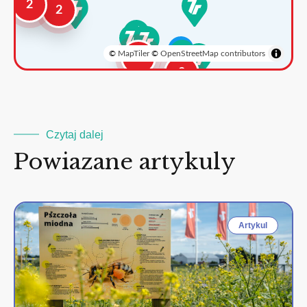
2
2
©
MapTiler
©
OpenStreetMap contributors
3
2
Czytaj dalej
Powiazane artykuly
Artykul