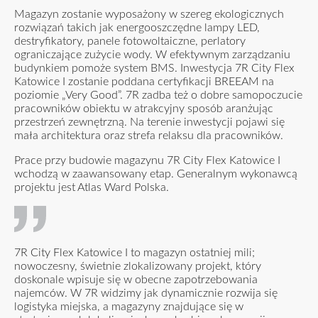
Magazyn zostanie wyposażony w szereg ekologicznych
rozwiązań takich jak energooszczędne lampy LED,
destryfikatory, panele fotowoltaiczne, perlatory
ograniczające zużycie wody. W efektywnym zarządzaniu
budynkiem pomoże system BMS. Inwestycja 7R City Flex
Katowice I zostanie poddana certyfikacji BREEAM na
poziomie „Very Good”. 7R zadba też o dobre samopoczucie
pracowników obiektu w atrakcyjny sposób aranżując
przestrzeń zewnętrzną. Na terenie inwestycji pojawi się
mała architektura oraz strefa relaksu dla pracowników.
Prace przy budowie magazynu 7R City Flex Katowice I
wchodzą w zaawansowany etap. Generalnym wykonawcą
projektu jest Atlas Ward Polska.
7R City Flex Katowice I to magazyn ostatniej mili;
nowoczesny, świetnie zlokalizowany projekt, który
doskonale wpisuje się w obecne zapotrzebowania
najemców. W 7R widzimy jak dynamicznie rozwija się
logistyka miejska, a magazyny znajdujące się w