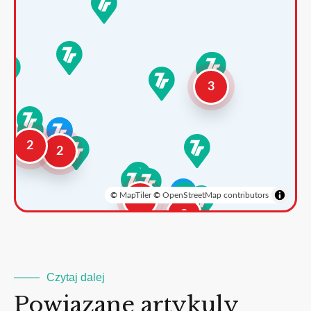
3
2
2
©
MapTiler
©
OpenStreetMap contributors
3
2
Czytaj dalej
Powiazane artykuly