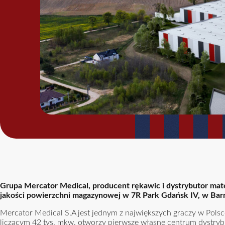
Grupa Mercator Medical, producent rękawic i dystrybutor ma
jakości powierzchni magazynowej w 7R Park Gdańsk IV, w Barni
Mercator Medical S.A jest jednym z największych graczy w Polsce
liczącym 42 tys. mkw. otworzy pierwsze własne centrum dystryb