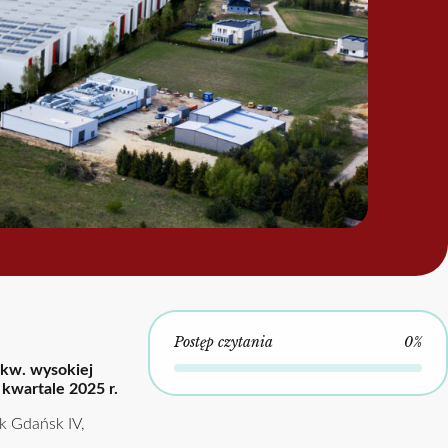
Postęp czytania
0%
mkw. wysokiej
kwartale 2025 r.
k Gdańsk IV,