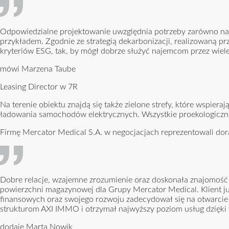
Odpowiedzialne projektowanie uwzględnia potrzeby zarówno naj
przykładem. Zgodnie ze strategią dekarbonizacji, realizowaną 
kryteriów ESG, tak, by mógł dobrze służyć najemcom przez wiele 
mówi Marzena Taube
Leasing Director w 7R
Na terenie obiektu znajdą się także zielone strefy, które wspier
ładowania samochodów elektrycznych. Wszystkie proekologiczne
Firmę Mercator Medical S.A. w negocjacjach reprezentowali do
Dobre relacje, wzajemne zrozumienie oraz doskonała znajomość
powierzchni magazynowej dla Grupy Mercator Medical. Klient już 
finansowych oraz swojego rozwoju zadecydował się na otwarcie w
strukturom AXI IMMO i otrzymał najwyższy poziom usług dzięki
dodaje Marta Nowik