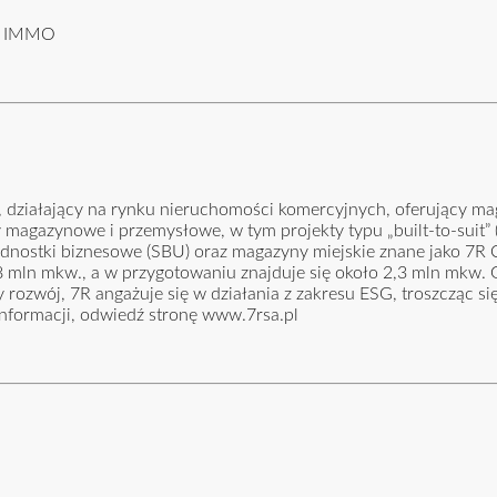
XI IMMO
e, działający na rynku nieruchomości komercyjnych, oferujący ma
magazynowe i przemysłowe, w tym projekty typu „built-to-suit” (
 jednostki biznesowe (SBU) oraz magazyny miejskie znane jako 7R C
,8 mln mkw., a w przygotowaniu znajduje się około 2,3 mln mkw. 
wój, 7R angażuje się w działania z zakresu ESG, troszcząc się
informacji, odwiedź stronę www.7rsa.pl