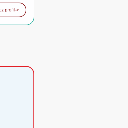
z profil
->