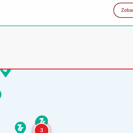
Zobac
3