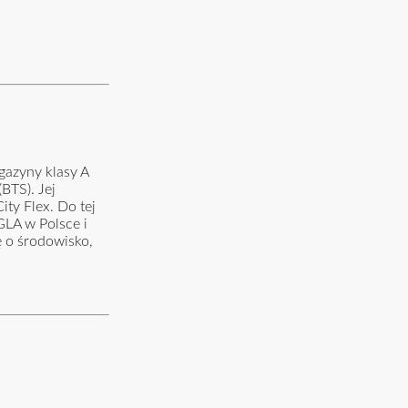
gazyny klasy A
BTS). Jej
ity Flex. Do tej
GLA w Polsce i
 o środowisko,