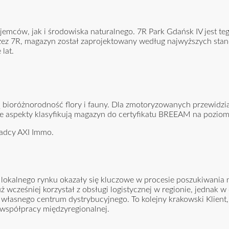
emców, jak i środowiska naturalnego. 7R Park Gdańsk IV jest t
przez 7R, magazyn został zaprojektowany według najwyższych sta
lat.
ają bioróżnorodność flory i fauny. Dla zmotoryzowanych przewidzi
 aspekty klasyfikują magazyn do certyfikatu BREEAM na poziomi
radcy AXI Immo.
 lokalnego rynku okazały się kluczowe w procesie poszukiwania
wcześniej korzystał z obsługi logistycznej w regionie, jednak w 
łasnego centrum dystrybucyjnego. To kolejny krakowski Klient, 
 współpracy międzyregionalnej.