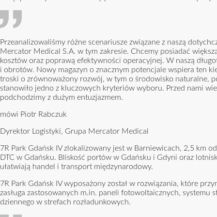
Przeanalizowaliśmy różne scenariusze związane z naszą dotychcz
Mercator Medical S.A. w tym zakresie. Chcemy posiadać większą n
kosztów oraz poprawą efektywności operacyjnej. W naszą długot
i obrotów. Nowy magazyn o znacznym potencjale wspiera ten ki
troski o zrównoważony rozwój, w tym o środowisko naturalne, p
stanowiło jedno z kluczowych kryteriów wyboru. Przed nami wiel
podchodzimy z dużym entuzjazmem.
mówi Piotr Rabczuk
Dyrektor Logistyki, Grupa Mercator Medical
7R Park Gdańsk IV zlokalizowany jest w Barniewicach, 2,5 km o
DTC w Gdańsku. Bliskość portów w Gdańsku i Gdyni oraz lotniska
ułatwiają handel i transport międzynarodowy.
7R Park Gdańsk IV wyposażony został w rozwiązania, które przyn
zasługa zastosowanych m.in. paneli fotowoltaicznych, systemu 
dziennego w strefach rozładunkowych.