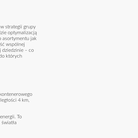
w strategii grupy
zie optymalizacją
o asortymentu jak
ość wspólnej
 dziedzinie – co
 do których
a kontenerowego
ległości 4 km,
nergii. To
 światła