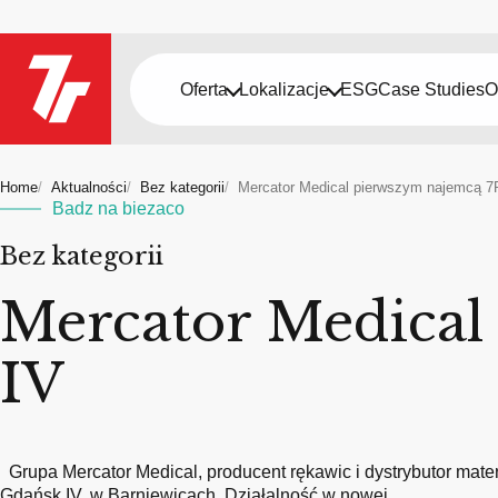
Oferta
Lokalizacje
ESG
Case Studies
O
Home
Aktualności
Bez kategorii
Mercator Medical pierwszym najemcą 7
Badz na biezaco
Bez kategorii
Mercator Medical
IV
Grupa Mercator Medical, producent rękawic i dystrybutor mat
Gdańsk IV, w Barniewicach. Działalność w nowej…