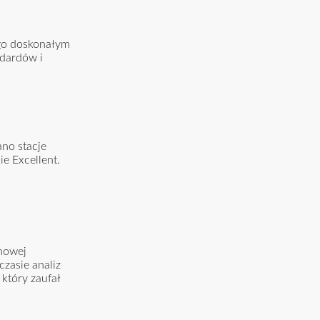
ego doskonałym
ndardów i
ano stacje
e Excellent.
 nowej
czasie analiz
który zaufał