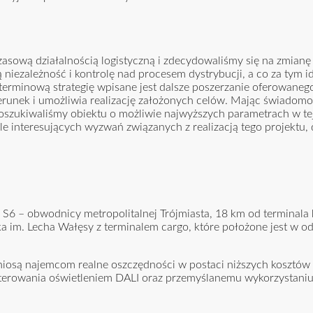
asową działalnością logistyczną i zdecydowaliśmy się na zmianę 
iezależność i kontrolę nad procesem dystrybucji, a co za tym id
erminową strategię wpisane jest dalsze poszerzanie oferowaneg
erunek i umożliwia realizację założonych celów. Mając świadom
oszukiwaliśmy obiektu o możliwie najwyższych parametrach w tej
e interesujących wyzwań związanych z realizacją tego projektu,
d S6 – obwodnicy metropolitalnej Trójmiasta, 18 km od terminal
 im. Lecha Wałęsy z terminalem cargo, które położone jest w od
iosą najemcom realne oszczędności w postaci niższych kosztów e
sterowania oświetleniem DALI oraz przemyślanemu wykorzystaniu