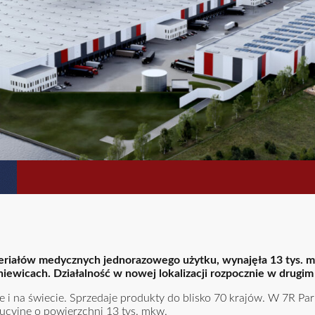
teriałów medycznych jednorazowego użytku, wynajęła 13 tys. 
ewicach. Działalność w nowej lokalizacji rozpocznie w drugim 
 i na świecie. Sprzedaje produkty do blisko 70 krajów. W 7R Par
ucyjne o powierzchni 13 tys. mkw.