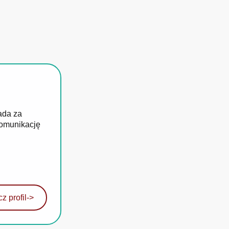
ada za
komunikację
z profil
->