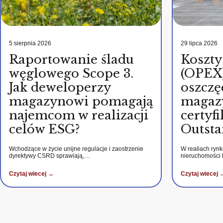
5 sierpnia 2026
29 lipca 2026
Raportowanie śladu
Koszty
węglowego Scope 3.
(OPEX)
Jak deweloperzy
oszczę
magazynowi pomagają
magaz
najemcom w realizacji
certy
celów ESG?
Outsta
Wchodzące w życie unijne regulacje i zaostrzenie
W realiach ryn
dyrektywy CSRD sprawiają,…
nieruchomości
Czytaj wiecej →
Czytaj wiecej 