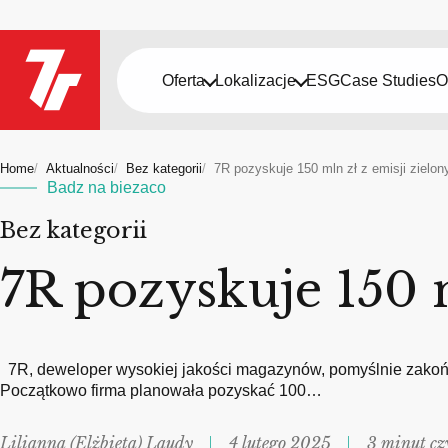
Oferta
Lokalizacje
ESG
Case Studies
O
Home
Aktualności
Bez kategorii
7R pozyskuje 150 mln zł z emisji zielony
Badz na biezaco
Bez kategorii
7R pozyskuje 150 m
7R, deweloper wysokiej jakości magazynów, pomyślnie zakończy
Początkowo firma planowała pozyskać 100…
Lilianna (Elżbieta) Laudy
4 lutego 2025
3 minut cz