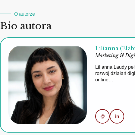
O autorze
Bio autora
Lilianna (Elżb
Marketing & Digi
Lilianna Laudy pe
rozwój działań di
online…
@
in