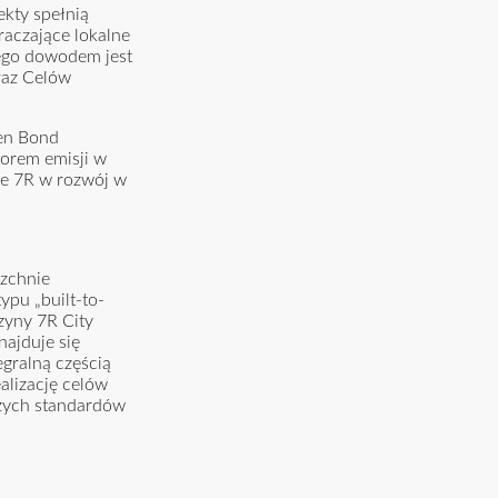
kty spełnią
aczające lokalne
zego dowodem jest
raz Celów
en Bond
torem emisji w
ie 7R w rozwój w
rzchnie
pu „built-to-
azyny 7R City
najduje się
egralną częścią
alizację celów
szych standardów