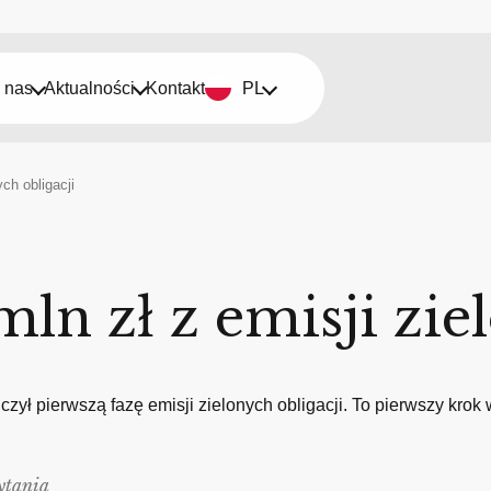
 nas
Aktualności
Kontakt
PL
ch obligacji
ln zł z emisji zie
ł pierwszą fazę emisji zielonych obligacji. To pierwszy krok
ytania