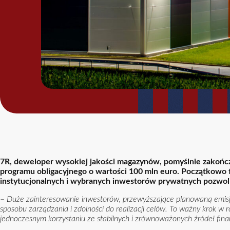
7R, deweloper wysokiej jakości magazynów, pomyślnie zakończył
programu obligacyjnego o wartości 100 mln euro. Początkowo 
instytucjonalnych i wybranych inwestorów prywatnych pozwoli
–
Duże zainteresowanie inwestorów, przewyższające planowaną emisję z
sposobu zarządzania i zdolności do realizacji celów. To ważny krok w r
jednoczesnym korzystaniu ze stabilnych i zrównoważonych źródeł fin