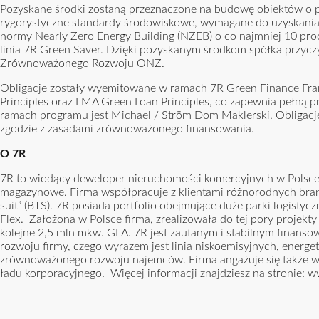
Pozyskane środki zostaną przeznaczone na budowę obiektów o p
rygorystyczne standardy środowiskowe, wymagane do uzyskania 
normy Nearly Zero Energy Building (NZEB) o co najmniej 10 proc
linia 7R Green Saver. Dzięki pozyskanym środkom spółka przyczyn
Zrównoważonego Rozwoju ONZ.
Obligacje zostały wyemitowane w ramach 7R Green Finance F
Principles oraz LMA Green Loan Principles, co zapewnia pełną 
ramach programu jest Michael / Ström Dom Maklerski. Obligacje
zgodzie z zasadami zrównoważonego finansowania.
O 7R
7R to wiodący deweloper nieruchomości komercyjnych w Polsce i
magazynowe. Firma współpracuje z klientami różnorodnych branż
suit” (BTS). 7R posiada portfolio obejmujące duże parki logistyc
Flex. Założona w Polsce firma, zrealizowała do tej pory projekt
kolejne 2,5 mln mkw. GLA. 7R jest zaufanym i stabilnym finanso
rozwoju firmy, czego wyrazem jest linia niskoemisyjnych, energ
zrównoważonego rozwoju najemców. Firma angażuje się także w d
ładu korporacyjnego. Więcej informacji znajdziesz na stronie:
ww