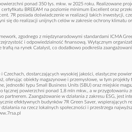
owierzchni ponad 350 tys. mkw. w 2025 roku. Realizowane proje
certyfikatu BREEAM na poziomie minimum Excellent oraz przekr
ent. 7R posiada doświadczenie w realizacji takich inwestycji, c
i się do realizacji unijnych celów w zakresie ochrony klimatu o
ramework, zgodnego z międzynarodowymi standardami ICMA Gre
przejrzystość i odpowiedzialność finansową. Wyłącznym organiza
 trafią na rynek Catalyst, co dodatkowo podkreśla zaangażowan
 Czechach, dostarczających wysokiej jakości, elastyczne powie
, oferując obiekty magazynowe i przemysłowe, w tym projekty ty
zne, jednostki typu Small Business Units (SBU) oraz miejskie mag
y o łącznej powierzchni ponad 1,8 mln mkw., a w przygotowaniu z
wo partnerem. Zaangażowanie w działania z zakresu ESG, jest int
etycznie efektywnych budynków 7R Green Saver, wspierających re
ziałania na rzecz lokalnych społeczności i przestrzega najwyż
w.7rsa.pl