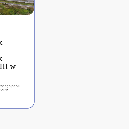
k
–
k
III w
esnego parku
 South…