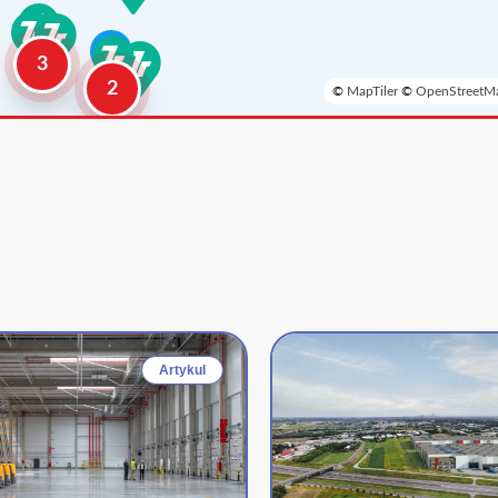
3
2
©
MapTiler
©
OpenStreetMa
Artykul