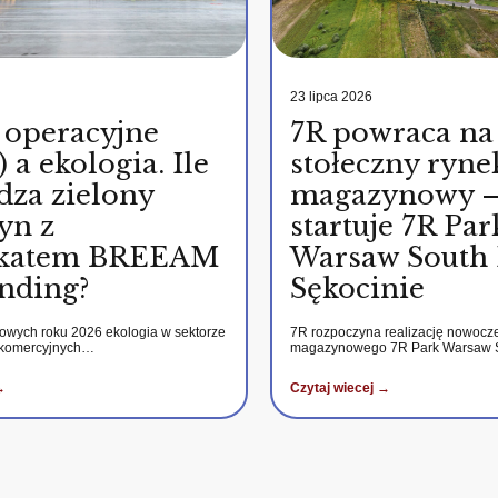
23 lipca 2026
 operacyjne
7R powraca na
 a ekologia. Ile
stołeczny ryne
dza zielony
magazynowy 
yn z
startuje 7R Par
fikatem BREEAM
Warsaw South 
nding?
Sękocinie
kowych roku 2026 ekologia w sektorze
7R rozpoczyna realizację nowocz
 komercyjnych…
magazynowego 7R Park Warsaw
→
Czytaj wiecej →