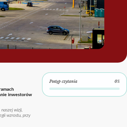
Postęp czytania
0%
 ramach
wanie inwestorów
aszej wizji,
gii wzrostu, przy