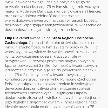
rynku deweloperskiego, idealnie pozycjonuje go do
przyspieszenia ekspansji 7R w tym strategicznie ważnym
regionie. Podejście Dariusza, skoncentrowane na kliencie,
oraz udowodniona zdolność do dostarczania
wielkoskalowych inwestycji na czas i w ramach budżetu,
doskonale współgrają z zaangażowaniem 7R w dążenie do
doskonałości i osiąganie strategiczne celów.
Filip Piekarski
awansuje na
Szefa Regionu Północno-
Zachodniego
. Z ponad 16-letnim doświadczeniem na
rynku nieruchomości, w tym 12 latami pracy w 7R, Filip
wnosi wyjątkową wiedzę do swojej nowej, rozszerzonej
roli. Z powodzeniem odegrał kluczową rolę w
przygotowaniu i rozwoju projektów magazynowych o
łącznej powierzchni 3 milionów metrów kwadratowych,
jednocześnie przyczyniając się do powiększenia banku
ziemi 7R o 2 miliony metrów kwadratowych. Jego
kompleksowe zrozumienie rynku Północno-Zachodniej
Polski, w połączeniu z doświadczeniem inżynieryjnym i
deweloperskim, umożliwia płynne łączenie strategii
technicznych i biznesowych. Osiągnięcia Filipa w
dostarczaniu złożonych, wielkoskalowych inwestycji oraz
jego dogłębna znajomość dynamiki rynku regionalnego
idealnie pozycjonują go do przyspieszenia wzrostu 7R na