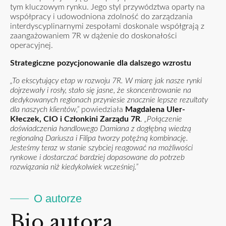
tym kluczowym rynku. Jego styl przywództwa oparty na
współpracy i udowodniona zdolność do zarządzania
interdyscyplinarnymi zespołami doskonale współgrają z
zaangażowaniem 7R w dążenie do doskonałości
operacyjnej.
Strategiczne pozycjonowanie dla dalszego wzrostu
„To ekscytujący etap w rozwoju 7R. W miarę jak nasze rynki
dojrzewały i rosły, stało się jasne, że skoncentrowanie na
dedykowanych regionach przyniesie znacznie lepsze rezultaty
dla naszych klientów,”
powiedziała
Magdalena Uler-
Kłeczek, CIO i Członkini Zarządu 7R
.
„Połączenie
doświadczenia handlowego Damiana z dogłębną wiedzą
regionalną Dariusza i Filipa tworzy potężną kombinację.
Jesteśmy teraz w stanie szybciej reagować na możliwości
rynkowe i dostarczać bardziej dopasowane do potrzeb
rozwiązania niż kiedykolwiek wcześniej.”
O autorze
Bio autora