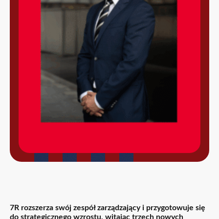
7R rozszerza swój zespół zarządzający i przygotowuje się
do strategicznego wzrostu, witając trzech nowych