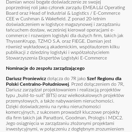
Damian wnosi bogate doświadczenie ze swojej
poprzedniej roli jako członek zarządu EMEA L&I Operating
Board oraz Head of Industrial & Logistics / E-Commerce
CEE w Cushman & Wakefield. Z ponad 20-letnim
doświadczeniem w logistyce magazynowej i zarządzaniu
łańcuchem dostaw, wcześniej kierował operacjami e-
commerce i rozwojem logistyki dla dużych firm, takich jak
ThyssenKrupp, TZMO S.A. oraz FIEGE. Damian jest
również wykładowcą akademickim, współautorem kilku
publikacji z dziedziny logistyki i współzałożycielem
Stowarzyszenia Ekspertów Logistyki E-Commerce
Nominacje do zespołu zarządzającego
Dariusz Proniewicz
dołącza do 7R jako
Szef Regionu dla
Polski Centralno-Południowej
. Przed dołączeniem do 7R,
Dariusz zarządzał projektowaniem i realizacją projektów
typu „build-to-suit” (BTS) oraz wielkoskalowych projektów
przemysłowych, a także nabywaniem nieruchomości.
Dzięki doświadczeniu na rynku nieruchomości
komercyjnych, z sukcesem prowadził kluczowe projekty
dla firm takich jak Panattoni, Goodman, Prologis i MDC2.
Jego osiągnięcia w zarządzaniu złożonymi projektami
inwestycyjnymi, w połączeniu z dogłębnym zrozumieniem