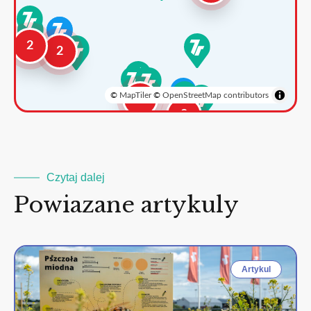
2
2
©
MapTiler
©
OpenStreetMap contributors
3
2
Czytaj dalej
Powiazane artykuly
Artykul