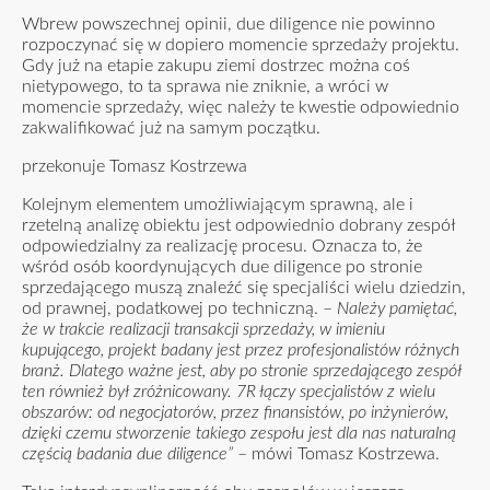
Wbrew powszechnej opinii, due diligence nie powinno
rozpoczynać się w dopiero momencie sprzedaży projektu.
Gdy już na etapie zakupu ziemi dostrzec można coś
nietypowego, to ta sprawa nie zniknie, a wróci w
momencie sprzedaży, więc należy te kwestie odpowiednio
zakwalifikować już na samym początku.
przekonuje Tomasz Kostrzewa
Kolejnym elementem umożliwiającym sprawną, ale i
rzetelną analizę obiektu jest odpowiednio dobrany zespół
odpowiedzialny za realizację procesu. Oznacza to, że
wśród osób koordynujących due diligence po stronie
sprzedającego muszą znaleźć się specjaliści wielu dziedzin,
od prawnej, podatkowej po techniczną. –
Należy pamiętać,
że w trakcie realizacji transakcji sprzedaży, w imieniu
kupującego, projekt badany jest przez profesjonalistów różnych
branż. Dlatego ważne jest, aby po stronie sprzedającego zespół
ten również był zróżnicowany. 7R łączy specjalistów z wielu
obszarów: od negocjatorów, przez finansistów, po inżynierów,
dzięki czemu stworzenie takiego zespołu jest dla nas naturalną
częścią badania due diligence”
– mówi Tomasz Kostrzewa.