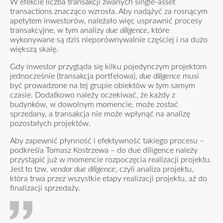
W efekcie liczba transakcji zwanych single-asset
transactions znacząco wzrosła. Aby nadążyć za rosnącym
apetytem inwestorów, należało więc usprawnić procesy
transakcyjne, w tym analizy
due diligence
,
które
wykonywane są dziś nieporównywalnie częściej i na dużo
większą skalę.
Gdy inwestor przygląda się kilku pojedynczym projektom
jednocześnie (transakcja portfelowa),
due diligence
musi
być prowadzone na tej grupie obiektów w tym samym
czasie. Dodatkowo należy oczekiwać, że każdy z
budynków, w dowolnym momencie, może zostać
sprzedany, a transakcja nie może wpłynąć na analizę
pozostałych projektów.
Aby zapewnić płynność i efektywność takiego procesu –
podkreśla Tomasz Kostrzewa – do due diligence należy
przystąpić już w momencie rozpoczęcia realizacji projektu.
Jest to tzw.
vendor due diligence
, czyli analiza projektu,
która trwa przez wszystkie etapy realizacji projektu, aż do
finalizacji sprzedaży.