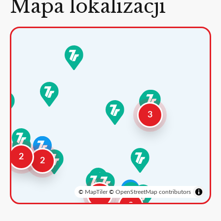
Mapa lokalizacji
3
2
2
©
MapTiler
©
OpenStreetMap contributors
3
2