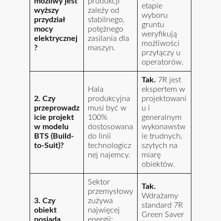
możliwy jest
produkcji
etapie
wyższy
zależy od
wyboru
przydział
stabilnego,
gruntu
mocy
potężnego
weryfikują
elektrycznej
zasilania dla
możliwości
?
maszyn.
przyłączy u
operatorów.
Tak.
7R jest
Hala
ekspertem w
2. Czy
produkcyjna
projektowani
przeprowadz
musi być w
u i
icie projekt
100%
generalnym
w modelu
dostosowana
wykonawstw
BTS (Build-
do linii
ie trudnych,
to-Suit)?
technologicz
szytych na
nej najemcy.
miarę
obiektów.
Sektor
Tak.
przemysłowy
Wdrażamy
3. Czy
zużywa
standard 7R
obiekt
najwięcej
Green Saver
posiada
energii;