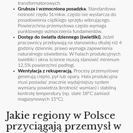
transformatorowych.
Grubsza i wzmocniona posadzka.
Standardowa
nośność rzędu 5t/mkw. często nie wystarcza do
posadowienia ciężkiego sprzętu wibrującego.
Powierzchnia przemysłowa często wymaga
punktowego wzmocnienia fundamentów.
Dostęp do światła dziennego (świetliki).
Jeżeli
pracownicy przebywają na stanowisku dłużej niż 4
godziny dziennie, prawo wymaga zapewnienia
naturalnego oświetlenia. W halach produkcyjnych
świetliki i okna ścienne muszą stanowić minimum
12,5% powierzchni podłogi.
Wentylacja z rekuperacją.
Procesy przemysłowe
generują ciepło, pył lub opary. Hala produkcyjna
musi posiadać znacznie wydajniejszy system
wymiany powietrza (krotność wymian) i stabilną
kontrolę temperatury (np. stałe 18°C zamiast
magazynowych 15°C).
Jakie regiony w Polsce
przyciągają przemysł w