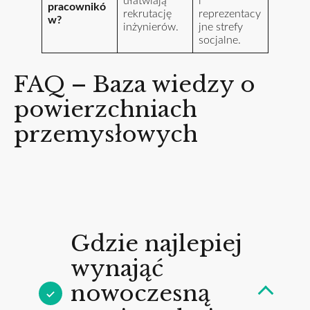
ułatwiają
i
pracownikó
rekrutację
reprezentacy
w?
inżynierów.
jne strefy
socjalne.
FAQ – Baza wiedzy o
powierzchniach
przemysłowych
Gdzie najlepiej
wynająć
nowoczesną