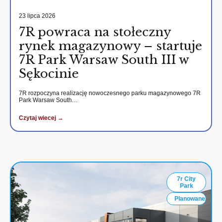
23 lipca 2026
7R powraca na stołeczny
rynek magazynowy – startuje
7R Park Warsaw South III w
Sękocinie
7R rozpoczyna realizację nowoczesnego parku magazynowego 7R
Park Warsaw South…
Czytaj wiecej →
7r City
Park
Planowane