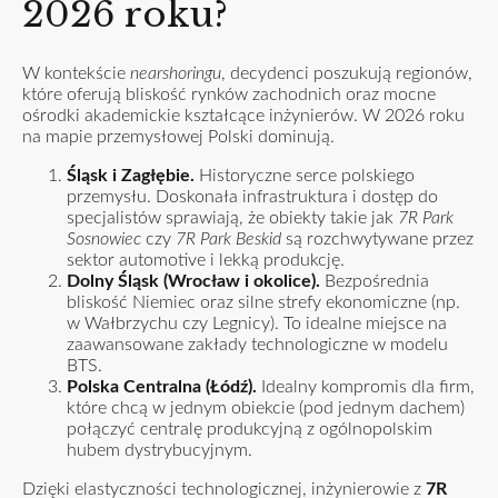
2026 roku?
W kontekście
nearshoringu
, decydenci poszukują regionów,
które oferują bliskość rynków zachodnich oraz mocne
ośrodki akademickie kształcące inżynierów. W 2026 roku
na mapie przemysłowej Polski dominują.
Śląsk i Zagłębie.
Historyczne serce polskiego
przemysłu. Doskonała infrastruktura i dostęp do
specjalistów sprawiają, że obiekty takie jak
7R Park
Sosnowiec
czy
7R Park Beskid
są rozchwytywane przez
sektor automotive i lekką produkcję.
Dolny Śląsk (Wrocław i okolice).
Bezpośrednia
bliskość Niemiec oraz silne strefy ekonomiczne (np.
w Wałbrzychu czy Legnicy). To idealne miejsce na
zaawansowane zakłady technologiczne w modelu
BTS.
Polska Centralna (Łódź).
Idealny kompromis dla firm,
które chcą w jednym obiekcie (pod jednym dachem)
połączyć centralę produkcyjną z ogólnopolskim
hubem dystrybucyjnym.
Dzięki elastyczności technologicznej, inżynierowie z
7R