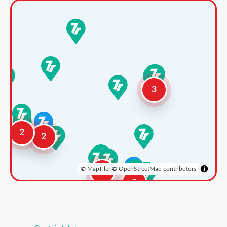
3
2
2
©
MapTiler
©
OpenStreetMap contributors
3
2