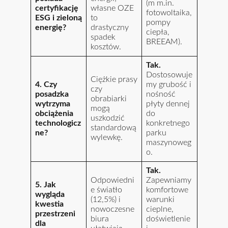
(m m.in.
certyfikację
własne OZE
fotowoltaika,
ESG i zieloną
to
pompy
energię?
drastyczny
ciepła,
spadek
BREEAM).
kosztów.
Tak.
Dostosowuje
Ciężkie prasy
4. Czy
my grubość i
czy
posadzka
nośność
obrabiarki
wytrzyma
płyty dennej
mogą
obciążenia
do
uszkodzić
technologicz
konkretnego
standardową
ne?
parku
wylewkę.
maszynoweg
o.
Tak.
Odpowiedni
Zapewniamy
5. Jak
e światło
komfortowe
wygląda
(12,5%) i
warunki
kwestia
nowoczesne
cieplne,
przestrzeni
biura
doświetlenie
dla