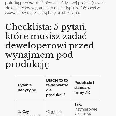
potrafią przekształcić niemal każdy swój projekt (nawet
zlokalizowany w granicach miast, typu
7R City Flex
) w
zaawansowaną, zieloną halę produkcyjną.
Checklista: 5 pytań,
które musisz zadać
deweloperowi przed
wynajmem pod
produkcję
Dlaczego to
Podejście i
Pytanie
takie ważne
standard
decyzyjne
dla
firmy 7R
produkcji?
Tak.
Inżynierowie
1. Czy
Ciągłość
7R już na