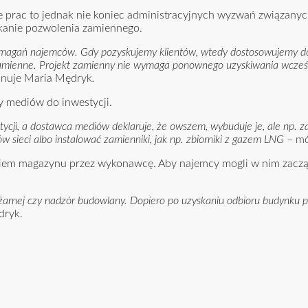
rac to jednak nie koniec administracyjnych wyzwań związanych 
kanie pozwolenia zamiennego.
ymagań najemców. Gdy pozyskujemy klientów, wtedy dostosowujemy 
 zamienne. Projekt zamienny nie wymaga ponownego uzyskiwania wcześni
onuje Maria Mędryk
.
 mediów do inwestycji.
stycji, a dostawca mediów deklaruje, że owszem, wybuduje je, ale np. 
sieci albo instalować zamienniki, jak np. zbiorniki z gazem LNG
– mó
niem magazynu przez wykonawcę. Aby najemcy mogli w nim zacz
pożarnej czy nadzór budowlany. Dopiero po uzyskaniu odbioru budynku
dryk.