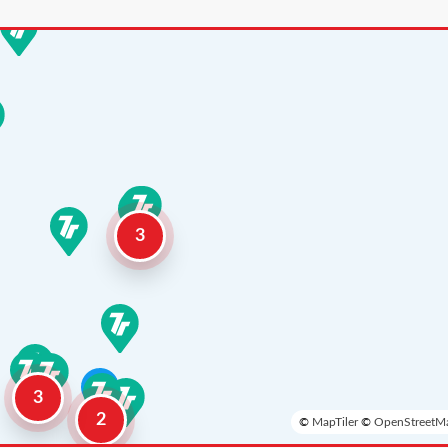
3
3
2
©
MapTiler
©
OpenStreetMa