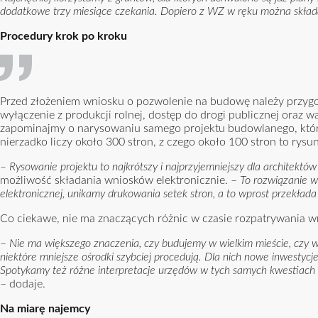
dodatkowe trzy miesiące czekania. Dopiero z WZ w ręku można skła
Procedury krok po kroku
Przed złożeniem wniosku o pozwolenie na budowę należy przygo
wyłączenie z produkcji rolnej, dostęp do drogi publicznej oraz 
zapominajmy o narysowaniu samego projektu budowlanego, któr
nierzadko liczy około 300 stron, z czego około 100 stron to rys
– Rysowanie projektu to najkrótszy i najprzyjemniejszy dla architektó
możliwość składania wniosków elektronicznie. –
To rozwiązanie w
elektronicznej, unikamy drukowania setek stron, a to wprost przekłada
Co ciekawe, nie ma znaczących różnic w czasie rozpatrywania w
–
Nie ma większego znaczenia, czy budujemy w wielkim mieście, czy w 
niektóre mniejsze ośrodki szybciej procedują. Dla nich nowe inwesty
Spotykamy też różne interpretacje urzędów w tych samych kwestiach 
– dodaje.
Na miarę najemcy