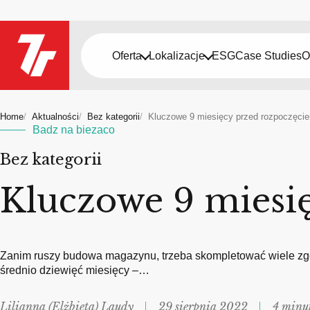
Oferta
Lokalizacje
ESG
Case Studies
O
Home
Aktualności
Bez kategorii
Kluczowe 9 miesięcy przed rozpoczęci
Badz na biezaco
Bez kategorii
Kluczowe 9 miesi
Zanim ruszy budowa magazynu, trzeba skompletować wiele zgód
średnio dziewięć miesięcy –…
Lilianna (Elżbieta) Laudy
29 sierpnia 2022
4 minu