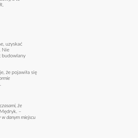
R.
e, uzyskać
. Nie
kt budowlany
, że pojawiła się
formie
.
czasami, że
 Mędryk. –
y w danym miejscu