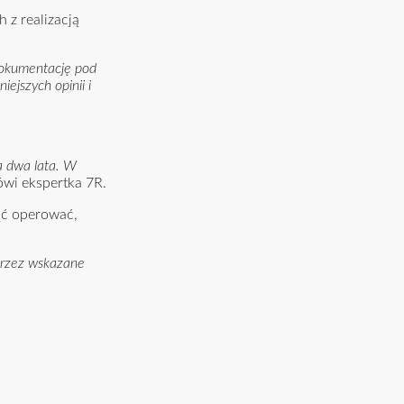
z realizacją
dokumentację pod
ejszych opinii i
za dwa lata. W
wi ekspertka 7R.
ąć operować,
 przez wskazane