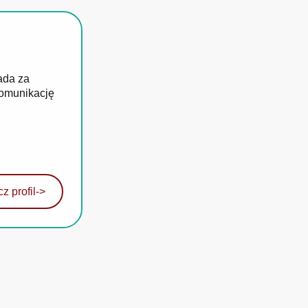
ada za
komunikację
z profil
->