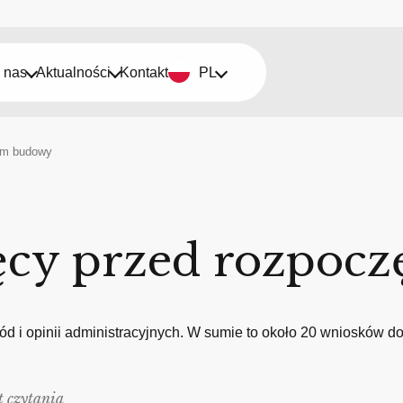
 nas
Aktualności
Kontakt
PL
em budowy
ęcy przed rozpoc
 i opinii administracyjnych. W sumie to około 20 wniosków do
t czytania