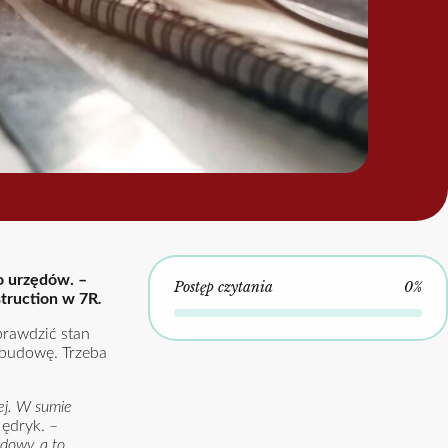
o urzędów. –
Postęp czytania
0%
truction w 7R
.
prawdzić stan
a budowę. Trzeba
żej. W sumie
ędryk. –
dowy, a to