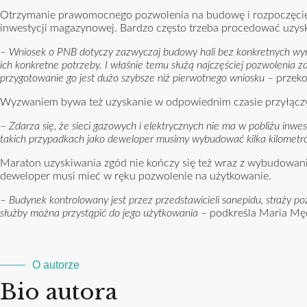
Otrzymanie prawomocnego pozwolenia na budowę i rozpoczęcie p
inwestycji magazynowej. Bardzo często trzeba procedować uzys
– Wniosek o PNB dotyczy zazwyczaj budowy hali bez konkretnych w
ich konkretne potrzeby. I właśnie temu służą najczęściej pozwolenia
przygotowanie go jest dużo szybsze niż pierwotnego wniosku
– przek
Wyzwaniem bywa też uzyskanie w odpowiednim czasie przyłączy
–
Zdarza się, że sieci gazowych i elektrycznych nie ma w pobliżu inwe
takich przypadkach jako deweloper musimy wybudować kilka kilometrów 
Maraton uzyskiwania zgód nie kończy się też wraz z wybudowa
deweloper musi mieć w ręku pozwolenie na użytkowanie.
–
Budynek kontrolowany jest przez przedstawicieli sanepidu, straży 
służby można przystąpić do jego użytkowania
– podkreśla Maria Mę
O autorze
Bio autora