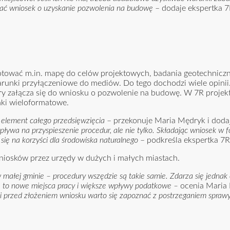
dać wniosek o uzyskanie pozwolenia na budowę
– dodaje ekspertka 7
tować m.in. mapę do celów projektowych, badania geotechniczn
warunki przyłączeniowe do mediów. Do tego dochodzi wiele opinii
y załącza się do wniosku o pozwolenie na budowę. W 7R proje
unki wieloformatowe.
w element całego przedsięwzięcia
– przekonuje Maria Mędryk i dodaje
pływa na przyspieszenie procedur, ale nie tylko. Składając wniosek w 
 się na korzyści dla środowiska naturalnego
– podkreśla ekspertka 7R
niosków przez urzędy w dużych i małych miastach.
małej gminie – procedury wszędzie są takie samie. Zdarza się jednak 
cje to nowe miejsca pracy i większe wpływy podatkowe –
ocenia Maria
i przed złożeniem wniosku warto się zapoznać z postrzeganiem spraw