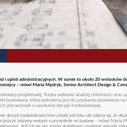
 i opinii administracyjnych. W sumie to około 20 wniosków d
 miesięcy –
mówi Maria Mędryk, Senior Architect Design & Cons
entacji projektowej. Trzeba wykonać analizę chłonności oraz s
ojekt budowlany, który potrzebny jest do uzyskania pozwolenia n
ch jest wniosek o uzyskanie decyzji środowiskowej.
ie decyzji środowiskowej trwa zwykle pół roku, ale zdarza się, że dłu
nim jeszcze złożymy wniosek o pozwolenie na budowę
– mówi Maria M
 miejscowe. Jeśli ich nie ma, trzeba dodatkowo uzyskiwać warunki zabu