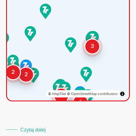
3
2
2
©
MapTiler
©
OpenStreetMap contributors
3
2
Czytaj dalej