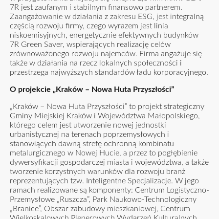
7R jest zaufanym i stabilnym finansowo partnerem.
Zaangażowanie w działania z zakresu ESG, jest integralną
częścią rozwoju firmy, czego wyrazem jest linia
niskoemisyjnych, energetycznie efektywnych budynków
7R Green Saver, wspierających realizację celów
zrównoważonego rozwoju najemców. Firma angażuje się
także w działania na rzecz lokalnych społeczności i
przestrzega najwyższych standardów ładu korporacyjnego.
O projekcie „Kraków – Nowa Huta Przyszłości”
„Kraków – Nowa Huta Przyszłości” to projekt strategiczny
Gminy Miejskiej Kraków i Województwa Małopolskiego,
którego celem jest utworzenie nowej jednostki
urbanistycznej na terenach poprzemysłowych i
stanowiących dawną strefę ochronną kombinatu
metalurgicznego w Nowej Hucie, a przez to pogłębienie
dywersyfikacji gospodarczej miasta i województwa, a także
tworzenie korzystnych warunków dla rozwoju branż
reprezentujących tzw. Inteligentne Specjalizacje. W jego
ramach realizowane są komponenty: Centrum Logistyczno-
Przemysłowe „Ruszcza”, Park Naukowo-Technologiczny
„Branice”, Obszar zabudowy mieszkaniowej, Centrum
Wielkoskalowych Plenerowych Wydarzeń Kulturalnych