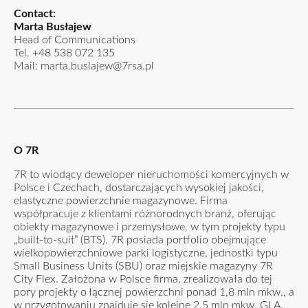
Contact:
Marta Busłajew
Head of Communications
Tel.
+48 538 072 135
Mail:
marta.buslajew@7rsa.pl
O 7R
7R to wiodący deweloper nieruchomości komercyjnych w
Polsce i Czechach, dostarczających wysokiej jakości,
elastyczne powierzchnie magazynowe. Firma
współpracuje z klientami różnorodnych branż, oferując
obiekty magazynowe i przemysłowe, w tym projekty typu
„built-to-suit” (BTS). 7R posiada portfolio obejmujące
wielkopowierzchniowe parki logistyczne, jednostki typu
Small Business Units (SBU) oraz miejskie magazyny 7R
City Flex. Założona w Polsce firma, zrealizowała do tej
pory projekty o łącznej powierzchni ponad 1,8 mln mkw., a
w przygotowaniu znajduje się kolejne 2,5 mln mkw. GLA.