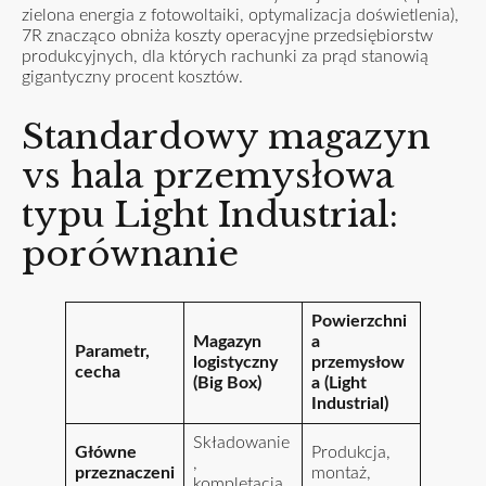
zielona energia z fotowoltaiki, optymalizacja doświetlenia),
7R znacząco obniża koszty operacyjne przedsiębiorstw
produkcyjnych, dla których rachunki za prąd stanowią
gigantyczny procent kosztów.
Standardowy magazyn
vs hala przemysłowa
typu Light Industrial:
porównanie
Powierzchni
Magazyn
a
Parametr,
logistyczny
przemysłow
cecha
(Big Box)
a (Light
Industrial)
Składowanie
Główne
Produkcja,
,
przeznaczeni
montaż,
kompletacja,