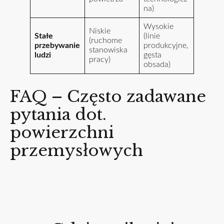
na)
Wysokie
Niskie
Stałe
(linie
(ruchome
przebywanie
produkcyjne,
stanowiska
ludzi
gęsta
pracy)
obsada)
FAQ – Często zadawane
pytania dot.
powierzchni
przemysłowych