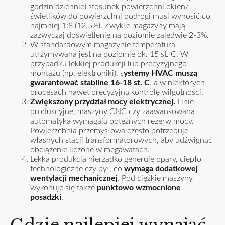
godzin dziennie) stosunek powierzchni okien/
świetlików do powierzchni podłogi musi wynosić co
najmniej 1:8 (12,5%). Zwykłe magazyny mają
zazwyczaj doświetlenie na poziomie zaledwie 2-3%.
W standardowym magazynie temperatura
utrzymywana jest na poziomie ok. 15 st. C. W
przypadku lekkiej produkcji lub precyzyjnego
montażu (np. elektroniki), s
ystemy HVAC muszą
gwarantować stabilne 16-18 st. C
, a w niektórych
procesach nawet precyzyjną kontrolę wilgotności.
Zwiększony przydział mocy elektrycznej.
Linie
produkcyjne, maszyny CNC czy zaawansowana
automatyka wymagają potężnych rezerw mocy.
Powierzchnia przemysłowa często potrzebuje
własnych stacji transformatorowych, aby udźwignąć
obciążenie liczone w megawatach.
Lekka produkcja nierzadko generuje opary, ciepło
technologiczne czy pył, co
wymaga dodatkowej
wentylacji mechanicznej
. Pod ciężkie maszyny
wykonuje się także
punktowo wzmocnione
posadzki
.
Gdzie najlepiej wynająć