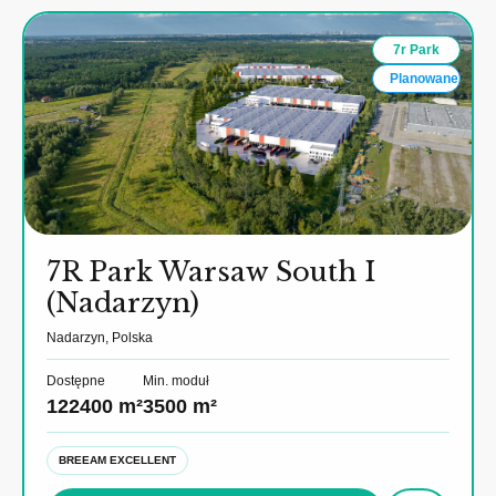
7r Park
Planowane
7R Park Warsaw South I
(Nadarzyn)
Nadarzyn, Polska
Dostępne
Min. moduł
122400 m²
3500 m²
BREEAM EXCELLENT