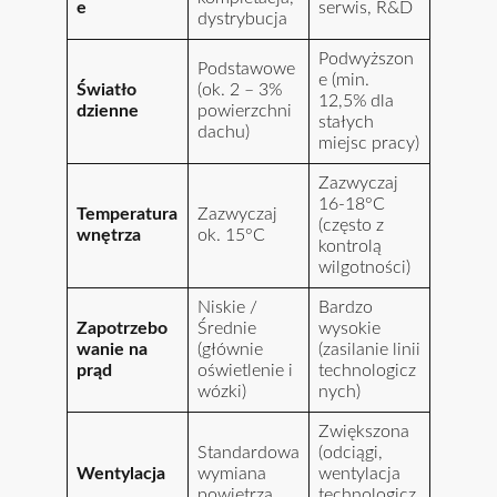
e
serwis, R&D
dystrybucja
Podwyższon
Podstawowe
e (min.
Światło
(ok. 2 – 3%
12,5% dla
dzienne
powierzchni
stałych
dachu)
miejsc pracy)
Zazwyczaj
16-18°C
Temperatura
Zazwyczaj
(często z
wnętrza
ok. 15°C
kontrolą
wilgotności)
Niskie /
Bardzo
Zapotrzebo
Średnie
wysokie
wanie na
(głównie
(zasilanie linii
prąd
oświetlenie i
technologicz
wózki)
nych)
Zwiększona
Standardowa
(odciągi,
Wentylacja
wymiana
wentylacja
powietrza
technologicz