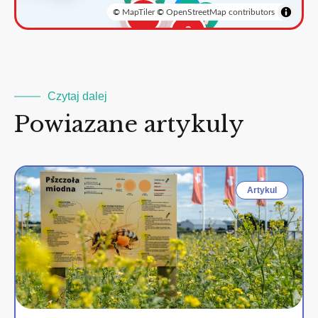
©
MapTiler
©
OpenStreetMap contributors
3
2
Czytaj dalej
Powiazane artykuly
Artykul