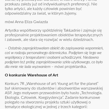
przekazu zależy już od indywidualnych preferencji. Nie
tylko artyści, ale każdy człowiek powinien być
odpowiedzialny za świat, w którym żyjemy.
mówi Anna Eliza Gwiazda
Artystka współtworzy spółdzielnię
TakŁadnie
i zajmuje się
profesjonalnie projektowaniem obiektów terapeutycznych
i zabawek, ale stara się rozwijać w wielu dziedzinach.
–
Ostatnio zaprojektowałam obiekt do zapisywania wspomnień,
coś w rodzaju personalnego dzienniczka. Podjęłam się tego we
współpracy z terapeutami i osobami uchodźczymi. Niedawno
podjęłam też próbę zaprojektowania szkła użytkowego, co było
dla mnie nie lada wyzwaniem
– mówi projektantka.
O konkursie Warehouse of Art
Konkurs 7R „Warehouse of art: Young art for the planet”
był skierowany do studentów i absolwentów warszawskiej
ASP. Jego motywem przewodnim było hasło „Technologia.
Ekologia. Człowiek. Koegzystencja”. Zadanie konkursowe
polegało na stworzeniu projektu sztuki użytkowej o
tematyce ekologicznej w jednej z trzech kategorii: