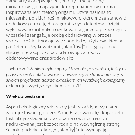
Sama artystka opisuje, że „plan[ty]” mają formę
miniaturowego magazynu, którego papierowa forma
inspirowana jest metodą origami. Użyte nasiona to
mieszanka polskich roślin łąkowych, które mogą stanowić
dodatkową atrakcję dla zagranicznych klientów. Dzięki
wykreowanej interakcji użytkowanie gadżetu przedłuży się
w czasie i zaangażuje osobę obdarowaną w proces
wzrostu roślin, tworząc więź pomiędzy użytkownikiem a
gadżetem. Użytkownikami „plan[tów]” mogą być trzy
strony interakcji: osoba obdarowująca, osoby
obdarowywane oraz środowisko.
– Moim założeniem było zaprojektowanie przedmiotu, który nie
przeżyje osoby obdarowanej. Zawsze się zastanawiam, czy w
swoich projektach dobrze określiłam ich wydźwięk ekologiczny –
deklaruje zwyciężczyni konkursu 7R.
W ekoprzestrzeni
Aspekt ekologiczny widoczny jest w każdym wymiarze
zaprojektowanego przez Annę Elizę Gwiazdę ekogadżetu.
Instrukcja składania oraz dbania o wzrost nasion
nadrukowana jest bezpośrednio na wewnętrzną stronę
ścianki pudełka, dlatego „plan[ty]” nie wymagają