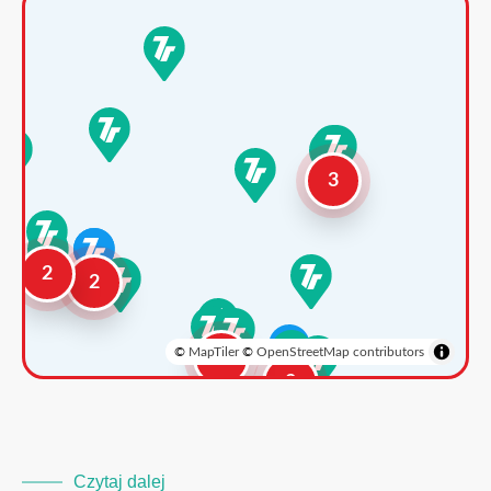
3
2
2
©
MapTiler
©
OpenStreetMap contributors
3
2
Czytaj dalej