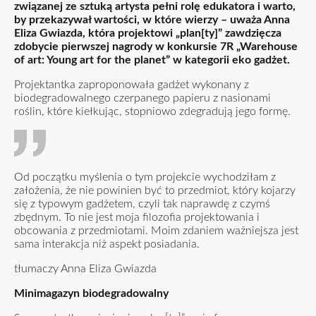
związanej ze sztuką artysta pełni rolę edukatora i warto,
by przekazywał wartości, w które wierzy – uważa Anna
Eliza
Gwiazda, która projektowi „plan[ty]” zawdzięcza
zdobycie pierwszej nagrody w konkursie 7R „Warehouse
of art: Young art for the planet” w kategorii eko gadżet.
Projektantka zaproponowała gadżet wykonany z
biodegradowalnego czerpanego papieru z nasionami
roślin, które kiełkując, stopniowo zdegradują jego formę.
Od początku myślenia o tym projekcie wychodziłam z
założenia, że nie powinien być to przedmiot, który kojarzy
się z typowym gadżetem, czyli tak naprawdę z czymś
zbędnym. To nie jest moja filozofia projektowania i
obcowania z przedmiotami. Moim zdaniem ważniejsza jest
sama interakcja niż aspekt posiadania.
tłumaczy Anna Eliza Gwiazda
Minimagazyn biodegradowalny