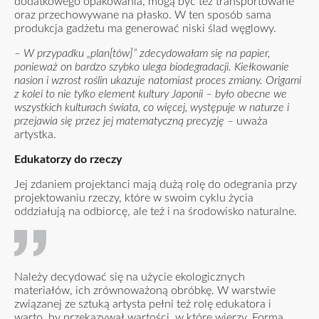
dodatkowego opakowania, mogą być też transportowane
oraz przechowywane na płasko. W ten sposób sama
produkcja gadżetu ma generować niski ślad węglowy.
– W przypadku „plan[tów]” zdecydowałam się na papier,
ponieważ on bardzo szybko ulega biodegradacji. Kiełkowanie
nasion i wzrost roślin ukazuje natomiast proces zmiany. Origami
z kolei to nie tylko element kultury Japonii – było obecne we
wszystkich kulturach świata, co więcej, występuje w naturze i
przejawia się przez jej matematyczną precyzję –
uważa
artystka.
Edukatorzy do rzeczy
Jej zdaniem projektanci mają dużą rolę do odegrania przy
projektowaniu rzeczy, które w swoim cyklu życia
oddziałują na odbiorcę, ale też i na środowisko naturalne.
Należy decydować się na użycie ekologicznych
materiałów, ich zrównoważoną obróbkę. W warstwie
związanej ze sztuką artysta pełni też rolę edukatora i
warto, by przekazywał wartości, w które wierzy. Forma