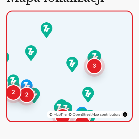
3
2
2
©
MapTiler
©
OpenStreetMap contributors
3
2