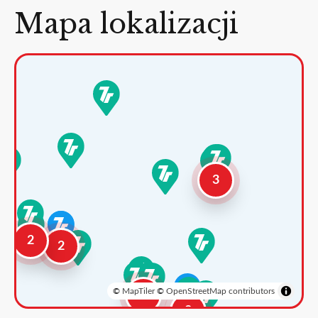
Mapa lokalizacji
3
2
2
©
MapTiler
©
OpenStreetMap contributors
3
2