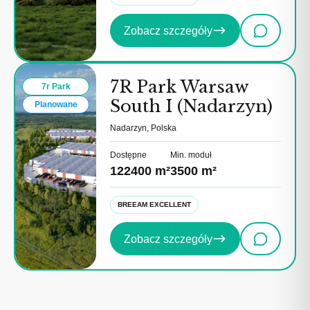
Zobacz szczegóły
7R Park Warsaw
7r Park
South I (Nadarzyn)
Planowane
Nadarzyn, Polska
Dostępne
Min. moduł
122400 m²
3500 m²
BREEAM EXCELLENT
Zobacz szczegóły