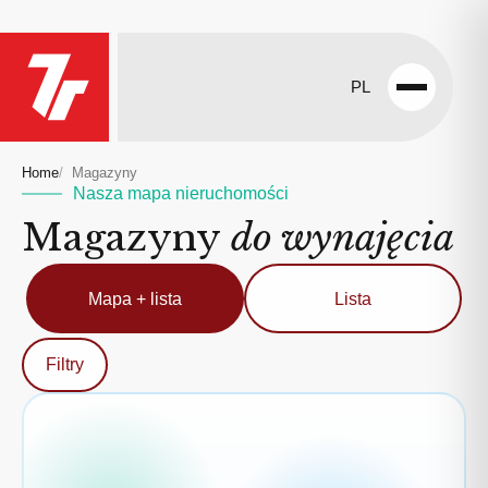
PL
Open
menu
Home
Magazyny
Nasza mapa nieruchomości
Magazyny
do wynajęcia
Mapa + lista
Lista
Filtry