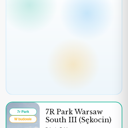
3
7R Park Warsaw
7r Park
South III (Sękocin)
W budowie