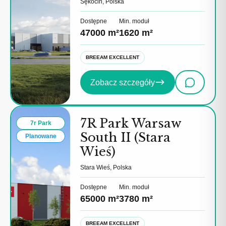
Sękocin, Polska
Dostępne
Min. moduł
47000 m²
1620 m²
BREEAM EXCELLENT
Zobacz szczegóły
7R Park Warsaw
7r Park
South II (Stara
Planowane
Wieś)
Stara Wieś, Polska
Dostępne
Min. moduł
65000 m²
3780 m²
BREEAM EXCELLENT