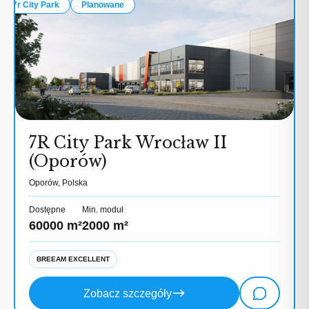
7r City Park
Planowane
7R City Park Wrocław II
(Oporów)
Oporów, Polska
Dostępne
Min. moduł
60000 m²
2000 m²
BREEAM EXCELLENT
Zobacz szczegóły