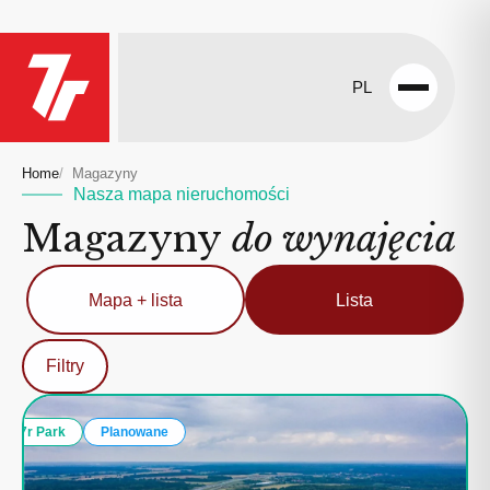
PL
Open
menu
Home
Magazyny
Nasza mapa nieruchomości
Magazyny
do wynajęcia
Mapa + lista
Lista
Filtry
7r Park
Planowane