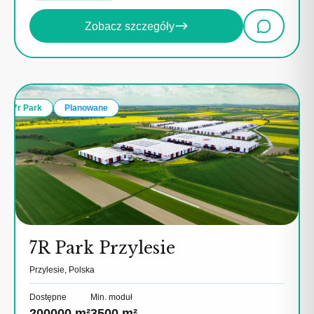
Zobacz szczegóły
7r Park
Planowane
7R Park Przylesie
Przylesie, Polska
Dostępne
Min. moduł
200000 m²
3500 m²