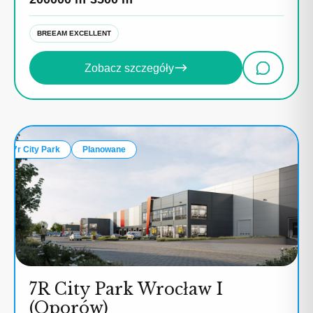
BREEAM EXCELLENT
Zobacz szczegóły
7r City Park
Planowane
7R City Park Wrocław I
(Oporów)