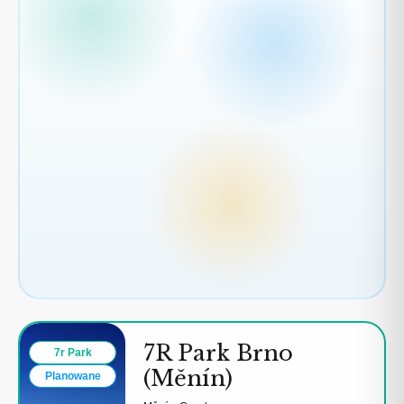
7R Park Brno
7r Park
(Měnín)
Planowane