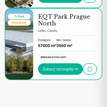
EQT Park Prague
7r Park
North
W budowie
Lužec, Czechy
Dostępne
Min. moduł
57000 m²
3500 m²
BREEAM EXCELLENT
Zobacz szczegóły