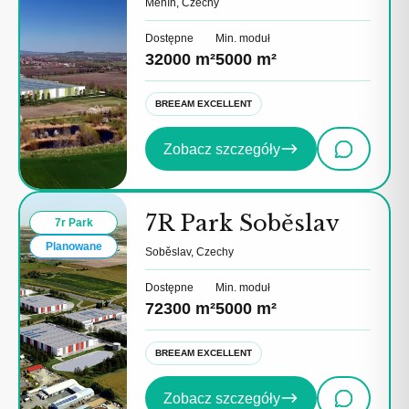
Měnín, Czechy
Dostępne
Min. moduł
32000 m²
5000 m²
BREEAM EXCELLENT
Zobacz szczegóły
7R Park Soběslav
7r Park
Planowane
Soběslav, Czechy
Dostępne
Min. moduł
72300 m²
5000 m²
BREEAM EXCELLENT
Zobacz szczegóły