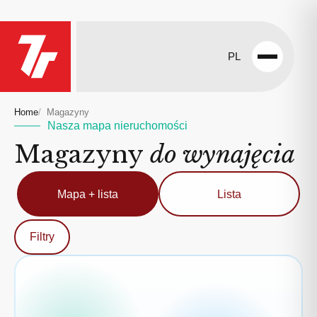
PL
Open
menu
Home
Magazyny
Nasza mapa nieruchomości
Magazyny
do wynajęcia
Mapa + lista
Lista
Filtry