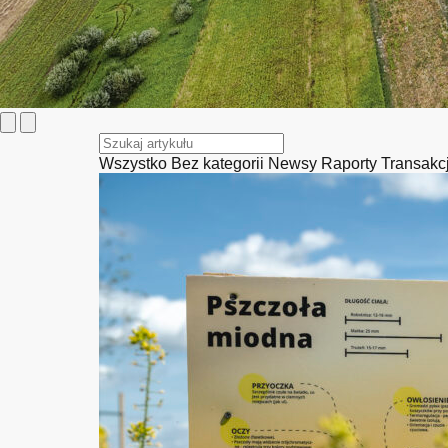
Wszystko
Bez kategorii
Newsy
Raporty
Transakc