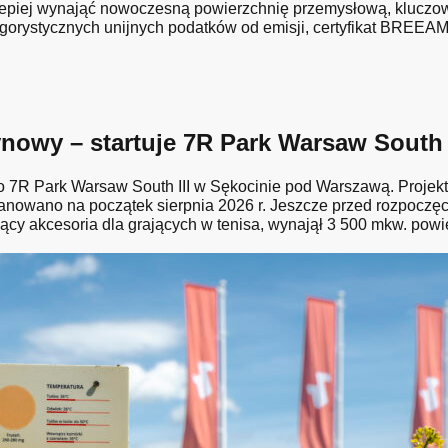
lepiej wynająć nowoczesną powierzchnię przemysłową, kluczow
ygorystycznych unijnych podatków od emisji, certyfikat BREEAM 
owy – startuje 7R Park Warsaw South I
R Park Warsaw South III w Sękocinie pod Warszawą. Projekt 
nowano na początek sierpnia 2026 r. Jeszcze przed rozpoczę
ący akcesoria dla grających w tenisa, wynajął 3 500 mkw. powi