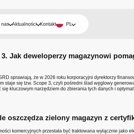
 nas
Aktualności
Kontakt
PL
ki
3. Jak deweloperzy magazynowi pomaga
SRD sprawiają, że w 2026 roku korporacyjni dyrektorzy finans
taje się tzw. Scope 3, czyli pośredni ślad węglowy generowany
ię kluczowym narzędziem do zbierania tych danych i optymaliz
 Ile oszczędza zielony magazyn z cert
mości komercyjnych przestała być traktowana wyłącznie jako e