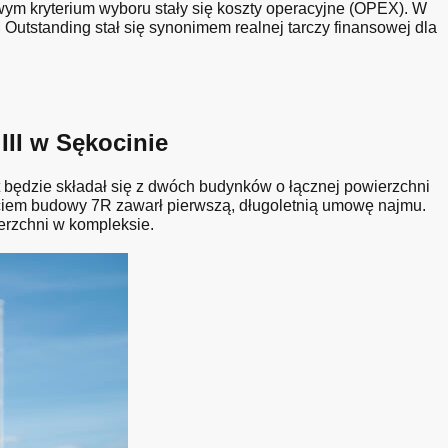
ym kryterium wyboru stały się koszty operacyjne (OPEX). W
Outstanding stał się synonimem realnej tarczy finansowej dla
II w Sękocinie
będzie składał się z dwóch budynków o łącznej powierzchni
ciem budowy 7R zawarł pierwszą, długoletnią umowę najmu.
erzchni w kompleksie.