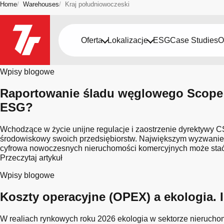
Home
Warehouses
Kraj południowoczeski
Bądź na bieżąco
Oferta
Lokalizacje
ESG
Case Studies
O
Region: Kraj południowoczes
Wpisy blogowe
Raportowanie śladu węglowego Scope 
ESG?
Wchodzące w życie unijne regulacje i zaostrzenie dyrektywy C
środowiskowy swoich przedsiębiorstw. Największym wyzwaniem s
cyfrowa nowoczesnych nieruchomości komercyjnych może stać s
Przeczytaj artykuł
Wpisy blogowe
Koszty operacyjne (OPEX) a ekologia.
W realiach rynkowych roku 2026 ekologia w sektorze nierucho