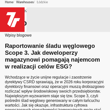
Home
Warehouses
Łódzkie
Bądź na bieżąco
Region: Łódzkie
Wpisy blogowe
Raportowanie śladu węglowego
Scope 3. Jak deweloperzy
magazynowi pomagają najemcom
w realizacji celów ESG?
Wchodzące w życie unijne regulacje i zaostrzenie
dyrektywy CSRD sprawiają, że w 2026 roku korporacyjni
dyrektorzy finansowi oraz operacyjni muszą drobiazgowo
rozliczać wpływ środowiskowy swoich przedsiębiorstw.
Największym wyzwaniem staje się tzw. Scope 3, czyli
pośredni ślad węglowy generowany w całym łańcuchu
wartości. Jak się okazuje, infrastruktura cyfrowa
nowoczesnych nieruchomości komercyjnych może stać