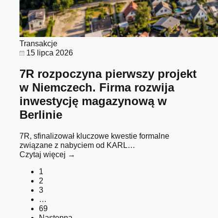
Transakcje
15 lipca 2026
7R rozpoczyna pierwszy projekt
w Niemczech. Firma rozwija
inwestycję magazynową w
Berlinie
7R, sfinalizował kluczowe kwestie formalne
związane z nabyciem od KARL…
Czytaj więcej →
1
2
3
…
69
Następna