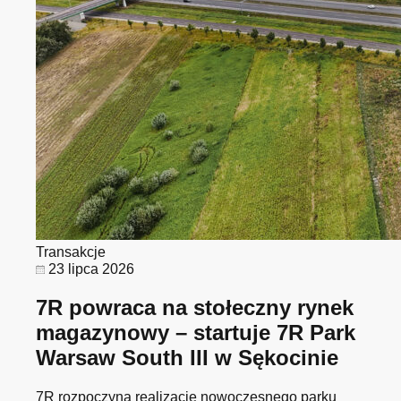
Transakcje
23 lipca 2026
7R powraca na stołeczny rynek
magazynowy – startuje 7R Park
Warsaw South III w Sękocinie
7R rozpoczyna realizację nowoczesnego parku