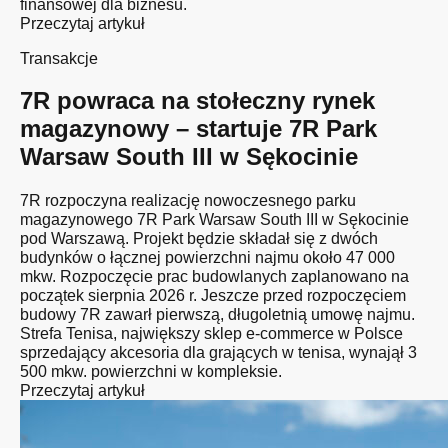
finansowej dla biznesu.
Przeczytaj artykuł
Transakcje
7R powraca na stołeczny rynek
magazynowy – startuje 7R Park
Warsaw South III w Sękocinie
7R rozpoczyna realizację nowoczesnego parku
magazynowego 7R Park Warsaw South III w Sękocinie
pod Warszawą. Projekt będzie składał się z dwóch
budynków o łącznej powierzchni najmu około 47 000
mkw. Rozpoczęcie prac budowlanych zaplanowano na
początek sierpnia 2026 r. Jeszcze przed rozpoczęciem
budowy 7R zawarł pierwszą, długoletnią umowę najmu.
Strefa Tenisa, największy sklep e-commerce w Polsce
sprzedający akcesoria dla grających w tenisa, wynajął 3
500 mkw. powierzchni w kompleksie.
Przeczytaj artykuł