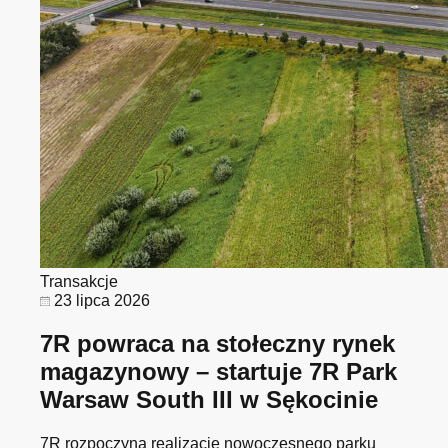
Transakcje
23 lipca 2026
7R powraca na stołeczny rynek
magazynowy – startuje 7R Park
Warsaw South III w Sękocinie
7R rozpoczyna realizację nowoczesnego parku