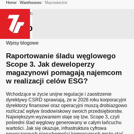
Home
Warehouses
Mazowieckie
Bądź na bieżąco
Region: Mazowieckie
Wpisy blogowe
Raportowanie śladu węglowego
Scope 3. Jak deweloperzy
magazynowi pomagają najemcom
w realizacji celów ESG?
Wchodzące w życie unijne regulacje i zaostrzenie
dyrektywy CSRD sprawiają, że w 2026 roku korporacyjni
dyrektorzy finansowi oraz operacyjni muszą drobiazgowo
rozliczać wpływ środowiskowy swoich przedsiębiorstw.
Największym wyzwaniem staje się tzw. Scope 3, czyli
pośredni ślad węglowy generowany w całym łańcuchu
wartości. Jak się okazuje, infrastruktura cyfrowa
nowoczesnych nieruchomości komercyjnych może stać