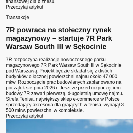
finansowej dla biznesu.
Przeczytaj artykuł
Transakcje
7R powraca na stołeczny rynek
magazynowy – startuje 7R Park
Warsaw South III w Sękocinie
7R rozpoczyna realizację nowoczesnego parku
magazynowego 7R Park Warsaw South III w Sękocinie
pod Warszawą. Projekt będzie składał się z dwóch
budynków o łącznej powierzchni najmu około 47 000
mkw. Rozpoczęcie prac budowlanych zaplanowano na
początek sierpnia 2026 r. Jeszcze przed rozpoczęciem
budowy 7R zawarł pierwszą, długoletnią umowę najmu.
Strefa Tenisa, największy sklep e-commerce w Polsce
sprzedający akcesoria dla grających w tenisa, wynajął 3
500 mkw. powierzchni w kompleksie.
Przeczytaj artykuł