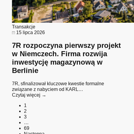
Transakcje
15 lipca 2026
7R rozpoczyna pierwszy projekt
w Niemczech. Firma rozwija
inwestycję magazynową w
Berlinie
7R, sfinalizował kluczowe kwestie formalne
związane z nabyciem od KARL…
Czytaj więcej →
1
2
3
…
69
Następna