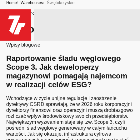
Home
Warehouses
Świętokrzyskie
Bądź na bieżąco
Region: Świętokrzyskie
Wpisy blogowe
Raportowanie śladu węglowego
Scope 3. Jak deweloperzy
magazynowi pomagają najemcom
w realizacji celów ESG?
Wchodzące w życie unijne regulacje i zaostrzenie
dyrektywy CSRD sprawiają, że w 2026 roku korporacyjni
dyrektorzy finansowi oraz operacyjni muszą drobiazgowo
rozliczać wpływ środowiskowy swoich przedsiębiorstw.
Największym wyzwaniem staje się tzw. Scope 3, czyli
pośredni ślad węglowy generowany w całym łańcuchu
wartości. Jak się okazuje, infrastruktura cyfrowa
nowoczesnych nieruchomości komercyjnych może stać