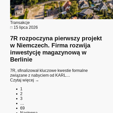
Transakcje
15 lipca 2026
7R rozpoczyna pierwszy projekt
w Niemczech. Firma rozwija
inwestycję magazynową w
Berlinie
7R, sfinalizował kluczowe kwestie formalne
związane z nabyciem od KARL…
Czytaj więcej →
1
2
3
…
69
Następna