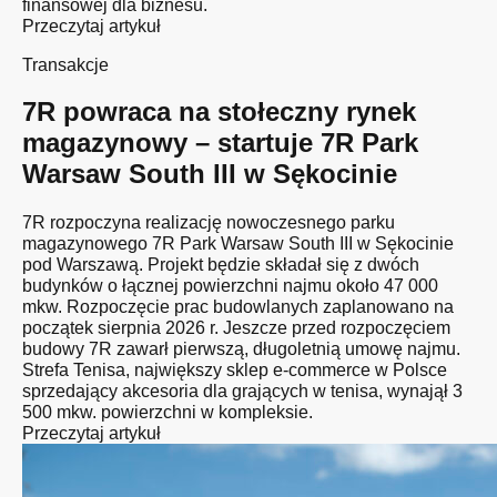
finansowej dla biznesu.
Przeczytaj artykuł
Transakcje
7R powraca na stołeczny rynek
magazynowy – startuje 7R Park
Warsaw South III w Sękocinie
7R rozpoczyna realizację nowoczesnego parku
magazynowego 7R Park Warsaw South III w Sękocinie
pod Warszawą. Projekt będzie składał się z dwóch
budynków o łącznej powierzchni najmu około 47 000
mkw. Rozpoczęcie prac budowlanych zaplanowano na
początek sierpnia 2026 r. Jeszcze przed rozpoczęciem
budowy 7R zawarł pierwszą, długoletnią umowę najmu.
Strefa Tenisa, największy sklep e-commerce w Polsce
sprzedający akcesoria dla grających w tenisa, wynajął 3
500 mkw. powierzchni w kompleksie.
Przeczytaj artykuł