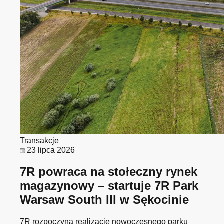
Transakcje
23 lipca 2026
7R powraca na stołeczny rynek
magazynowy – startuje 7R Park
Warsaw South III w Sękocinie
7R rozpoczyna realizację nowoczesnego parku