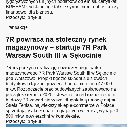
rygorystycznych unijnych podatków od emisji, certyfikat
BREEAM Outstanding stał się synonimem realnej tarczy
finansowej dla biznesu.
Przeczytaj artykuł
Transakcje
7R powraca na stołeczny rynek
magazynowy – startuje 7R Park
Warsaw South III w Sękocinie
7R rozpoczyna realizację nowoczesnego parku
magazynowego 7R Park Warsaw South III w Sękocinie
pod Warszawą. Projekt będzie składał się z dwóch
budynków o łącznej powierzchni najmu około 47 000
mkw. Rozpoczęcie prac budowlanych zaplanowano na
początek sierpnia 2026 r. Jeszcze przed rozpoczęciem
budowy 7R zawarł pierwszą, długoletnią umowę najmu.
Strefa Tenisa, największy sklep e-commerce w Polsce
sprzedający akcesoria dla grających w tenisa, wynajął 3
500 mkw. powierzchni w kompleksie.
Przeczytaj artykuł