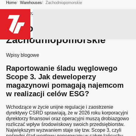
Home
Warehouses
Zachodniopomorskie
Bądź na bieżąco
Region:
Zachodniopomorskie
Wpisy blogowe
Raportowanie śladu węglowego
Scope 3. Jak deweloperzy
magazynowi pomagają najemcom
w realizacji celów ESG?
Wchodzące w życie unijne regulacje i zaostrzenie
dyrektywy CSRD sprawiają, że w 2026 roku korporacyjni
dyrektorzy finansowi oraz operacyjni muszą drobiazgowo
rozliczać wpływ środowiskowy swoich przedsiębiorstw.
Największym wyzwaniem staje się tzw. Scope 3, czyli
pośredni ślad węglowy generowany w całym łańcuchu