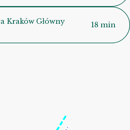
owa Kraków Główny
18 min