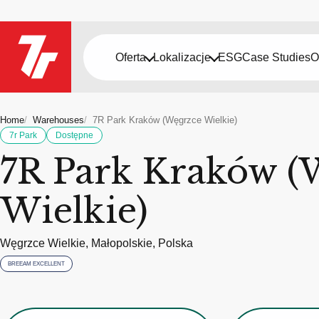
Oferta
Lokalizacje
ESG
Case Studies
O
Home
Warehouses
7R Park Kraków (Węgrzce Wielkie)
7r Park
Dostępne
7R Park Kraków (
Wielkie)
Węgrzce Wielkie, Małopolskie, Polska
BREEAM EXCELLENT