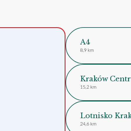
A4
8,9 km
Kraków Cent
15,2 km
Lotnisko Kra
24,6 km