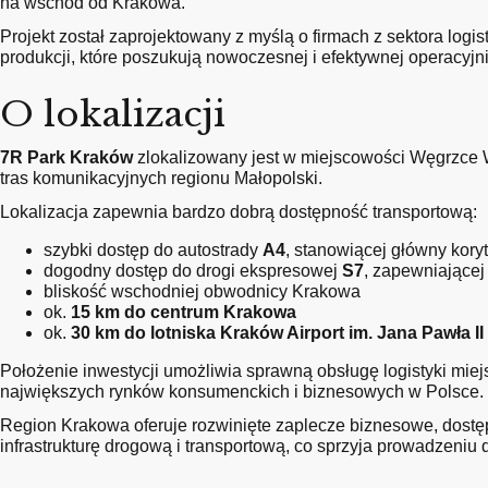
na wschód od Krakowa.
Projekt został zaprojektowany z myślą o firmach z sektora logist
produkcji, które poszukują nowoczesnej i efektywnej operacyj
O lokalizacji
7R Park Kraków
zlokalizowany jest w miejscowości Węgrzce 
tras komunikacyjnych regionu Małopolski.
Lokalizacja zapewnia bardzo dobrą dostępność transportową:
szybki dostęp do autostrady
A4
, stanowiącej główny kory
dogodny dostęp do drogi ekspresowej
S7
, zapewniającej
bliskość wschodniej obwodnicy Krakowa
ok.
15 km do centrum Krakowa
ok.
30 km do lotniska Kraków Airport im. Jana Pawła II
Położenie inwestycji umożliwia sprawną obsługę logistyki miejs
największych rynków konsumenckich i biznesowych w Polsce.
Region Krakowa oferuje rozwinięte zaplecze biznesowe, dos
infrastrukturę drogową i transportową, co sprzyja prowadzeniu 