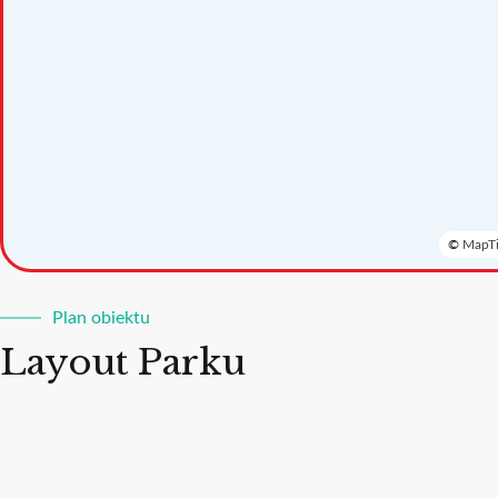
©
MapTi
Plan obiektu
Layout Parku