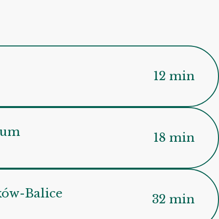
12 min
rum
18 min
ków-Balice
32 min