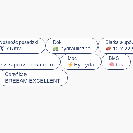
Nośność posadzki
Doki
Siatka słupó
🏋️ 7T/m2
hydrauliczne
12 x 22
Moc
BMS
e z zapotrzebowaniem
Hybryda
tak
Certyfikaty
BREEAM EXCELLENT