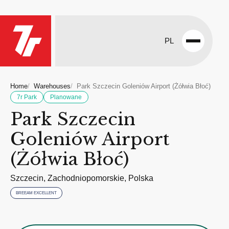
PL
Open
menu
Home
Warehouses
Park Szczecin Goleniów Airport (Żółwia Błoć)
7r Park
Planowane
Park Szczecin
Goleniów Airport
(Żółwia Błoć)
Szczecin, Zachodniopomorskie, Polska
BREEAM EXCELLENT