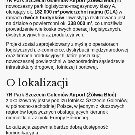
7R Park Szczecin Goleniów Airport (Żółwia Błoć)
to
nowoczesny park logistyczno-magazynowy klasy A,
oferujący ok.
182 000 m² powierzchni najmu (GLA)
w
ramach
dwóch budynków
. Inwestycja realizowana jest
na działce o powierzchni ok.
338 000 m²
, co umożliwia
prowadzenie wielkoskalowych operacji logistycznych,
dystrybucyjnych oraz produkcyjnych.
Projekt został zaprojektowany z myślą o operatorach
logistycznych, e-commerce, dystrybucji międzynarodowej
oraz firmach produkcyjnych, które poszukują
nowoczesnej powierzchni w bezpośrednim sąsiedztwie
infrastruktury drogowej, lotniczej i portowej.
O lokalizacji
7R Park Szczecin Goleniów Airport (Żółwia Błoć)
zlokalizowany jest w pobliżu lotniska Szczecin-Goleniów,
w północno-zachodniej Polsce, w jednym z kluczowych
regionów logistycznych obsługujących kierunek
niemiecki oraz rynki Europy Północnej.
Lokalizacja zapewnia bardzo dobrą dostępność
komunikacyjną: