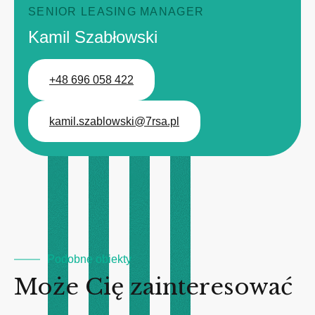
SENIOR LEASING MANAGER
Kamil Szabłowski
+48 696 058 422
kamil.szablowski@7rsa.pl
Podobne obiekty
Może Cię zainteresować