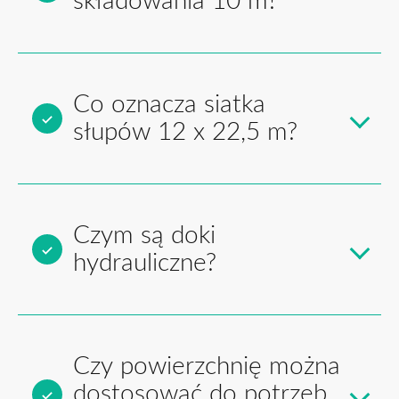
składowania 10 m?
Co oznacza siatka
słupów 12 x 22,5 m?
Czym są doki
hydrauliczne?
Czy powierzchnię można
dostosować do potrzeb