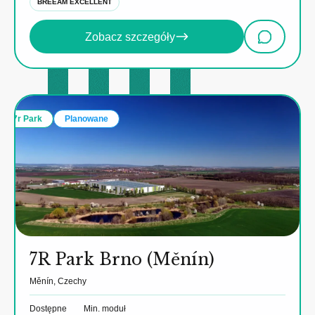
BREEAM EXCELLENT
Zobacz szczegóły
7r Park
Planowane
7R Park Brno (Měnín)
Měnín, Czechy
Dostępne
Min. moduł