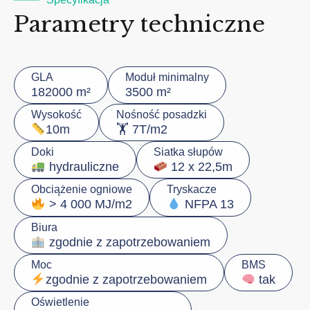
Parametry techniczne
GLA
Moduł minimalny
182000 m²
3500 m²
Wysokość
Nośność posadzki
🏋️ 7T/m2
10m
Doki
Siatka słupów
hydrauliczne
12 x 22,5m
Obciążenie ogniowe
Tryskacze
> 4 000 MJ/m2
NFPA 13
Biura
zgodnie z zapotrzebowaniem
Moc
BMS
zgodnie z zapotrzebowaniem
tak
Oświetlenie