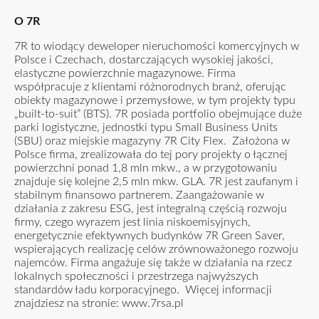
O 7R
7R to wiodący deweloper nieruchomości komercyjnych w
Polsce i Czechach, dostarczających wysokiej jakości,
elastyczne powierzchnie magazynowe. Firma
współpracuje z klientami różnorodnych branż, oferując
obiekty magazynowe i przemysłowe, w tym projekty typu
„built-to-suit” (BTS). 7R posiada portfolio obejmujące duże
parki logistyczne, jednostki typu Small Business Units
(SBU) oraz miejskie magazyny 7R City Flex. Założona w
Polsce firma, zrealizowała do tej pory projekty o łącznej
powierzchni ponad 1,8 mln mkw., a w przygotowaniu
znajduje się kolejne 2,5 mln mkw. GLA. 7R jest zaufanym i
stabilnym finansowo partnerem. Zaangażowanie w
działania z zakresu ESG, jest integralną częścią rozwoju
firmy, czego wyrazem jest linia niskoemisyjnych,
energetycznie efektywnych budynków 7R Green Saver,
wspierających realizację celów zrównoważonego rozwoju
najemców. Firma angażuje się także w działania na rzecz
lokalnych społeczności i przestrzega najwyższych
standardów ładu korporacyjnego. Więcej informacji
znajdziesz na stronie:
www.7rsa.pl