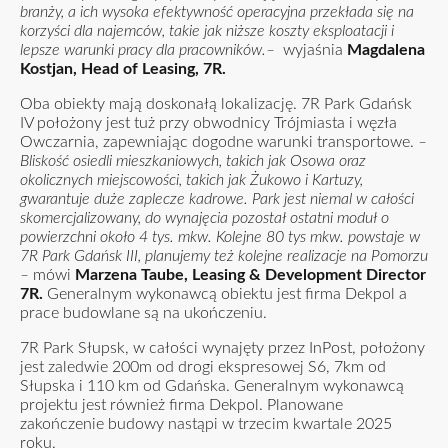
branży, a ich wysoka efektywność operacyjna przekłada się na
korzyści dla najemców, takie jak niższe koszty eksploatacji i
lepsze warunki pracy dla pracowników.–
wyjaśnia
Magdalena
Kostjan, Head of Leasing, 7R.
Oba obiekty mają doskonałą lokalizację. 7R Park Gdańsk
IV położony jest tuż przy obwodnicy Trójmiasta i węzła
Owczarnia, zapewniając dogodne warunki transportowe.
–
Bliskość osiedli mieszkaniowych, takich jak Osowa oraz
okolicznych miejscowości, takich jak Żukowo i Kartuzy,
gwarantuje duże zaplecze kadrowe. Park jest niemal w całości
skomercjalizowany, do wynajęcia pozostał ostatni moduł o
powierzchni około 4 tys. mkw. Kolejne 80 tys mkw. powstaje w
7R Park Gdańsk III, planujemy też kolejne realizacje na Pomorzu
–
mówi
Marzena Taube, Leasing & Development Director
7R.
Generalnym wykonawcą obiektu jest firma Dekpol a
prace budowlane są na ukończeniu.
7R Park Słupsk, w całości wynajęty przez InPost, położony
jest zaledwie 200m od drogi ekspresowej S6, 7km od
Słupska i 110 km od Gdańska. Generalnym wykonawcą
projektu jest również firma Dekpol. Planowane
zakończenie budowy nastąpi w trzecim kwartale 2025
roku.