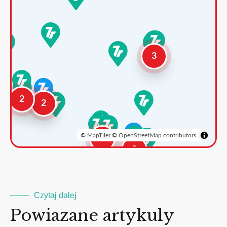
3
2
2
©
MapTiler
©
OpenStreetMap contributors
3
2
Czytaj dalej
Powiazane artykuly