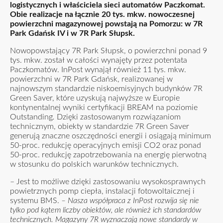
logistycznych i właściciela sieci automatów Paczkomat.
Obie realizacje na łącznie 20 tys. mkw. nowoczesnej
powierzchni magazynowej powstają na Pomorzu: w 7R
Park Gdańsk IV i w 7R Park Słupsk.
Nowopowstający 7R Park Słupsk, o powierzchni ponad 9
tys. mkw. został w całości wynajęty przez potentata
Paczkomatów. InPost wynajął również 11 tys. mkw.
powierzchni w 7R Park Gdańsk, realizowanej w
najnowszym standardzie niskoemisyjnych budynków 7R
Green Saver, które uzyskują najwyższe w Europie
kontynentalnej wyniki certyfikacji BREAM na poziomie
Outstanding
.
Dzięki zastosowanym rozwiązaniom
technicznym, obiekty w standardzie 7R Green Saver
generują znaczne oszczędności energii i osiągają minimum
50-proc. redukcję operacyjnych emisji CO2 oraz ponad
50-proc. redukcję zapotrzebowania na energię pierwotną
w stosunku do polskich warunków technicznych.
– Jest to możliwe dzięki zastosowaniu wysokosprawnych
powietrznych pomp ciepła, instalacji fotowoltaicznej i
systemu BMS.
– Nasza współpraca z InPost rozwija się nie
tylko pod kątem liczby obiektów, ale również ich standardów
technicznych.
Magazyny 7R wyznaczają nowe standardy w