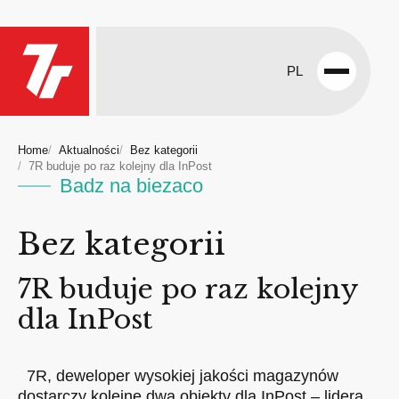
PL
Open
menu
Home
Aktualności
Bez kategorii
7R buduje po raz kolejny dla InPost
Badz na biezaco
Bez kategorii
7R buduje po raz kolejny
dla InPost
7R, deweloper wysokiej jakości magazynów
dostarczy kolejne dwa obiekty dla InPost – lidera