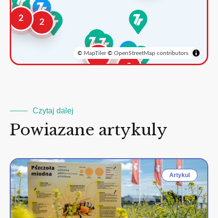
2
2
©
MapTiler
©
OpenStreetMap contributors
3
2
Czytaj dalej
Powiazane artykuly
Artykul