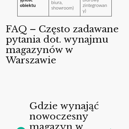
biura,
obiektu
zintegrowan
showroom)
y)
FAQ – Często zadawane
pytania dot. wynajmu
magazynów w
Warszawie
Gdzie wynająć
nowoczesny
magazyn w