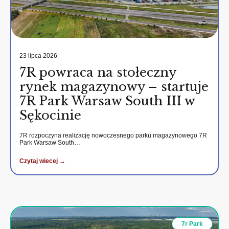
23 lipca 2026
7R powraca na stołeczny
rynek magazynowy – startuje
7R Park Warsaw South III w
Sękocinie
7R rozpoczyna realizację nowoczesnego parku magazynowego 7R
Park Warsaw South…
Czytaj wiecej →
7r Park