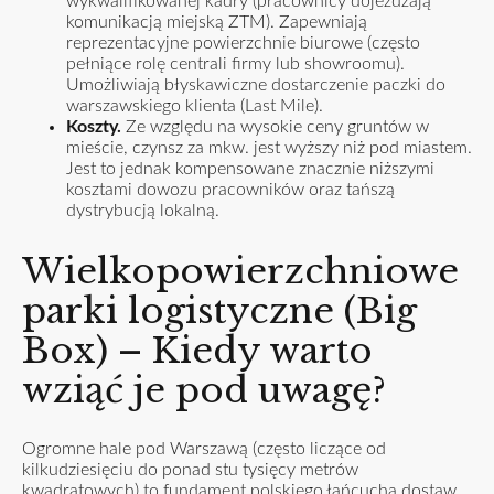
wykwalifikowanej kadry (pracownicy dojeżdżają
komunikacją miejską ZTM). Zapewniają
reprezentacyjne powierzchnie biurowe (często
pełniące rolę centrali firmy lub showroomu).
Umożliwiają błyskawiczne dostarczenie paczki do
warszawskiego klienta (Last Mile).
Koszty.
Ze względu na wysokie ceny gruntów w
mieście, czynsz za mkw. jest wyższy niż pod miastem.
Jest to jednak kompensowane znacznie niższymi
kosztami dowozu pracowników oraz tańszą
dystrybucją lokalną.
Wielkopowierzchniowe
parki logistyczne (Big
Box) – Kiedy warto
wziąć je pod uwagę?
Ogromne hale pod Warszawą (często liczące od
kilkudziesięciu do ponad stu tysięcy metrów
kwadratowych) to fundament polskiego łańcucha dostaw.