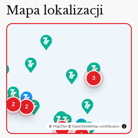
Mapa lokalizacji
3
2
2
©
MapTiler
©
OpenStreetMap contributors
3
2