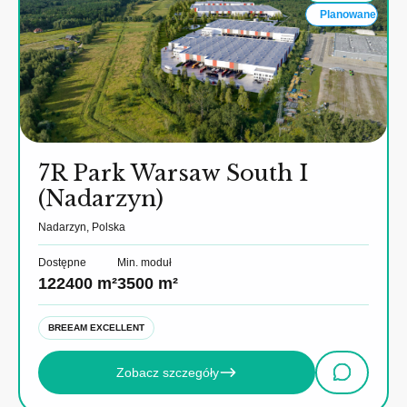
Planowane
7R Park Warsaw South I
(Nadarzyn)
Nadarzyn, Polska
Dostępne
Min. moduł
122400 m²
3500 m²
BREEAM EXCELLENT
Zobacz szczegóły