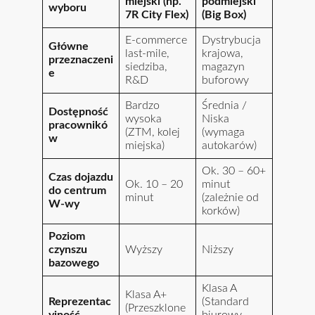
miejski (np.
podmiejski
wyboru
7R City Flex)
(Big Box)
E-commerce
Dystrybucja
Główne
last-mile,
krajowa,
przeznaczeni
siedziba,
magazyn
e
R&D
buforowy
Bardzo
Średnia /
Dostępność
wysoka
Niska
pracownikó
(ZTM, kolej
(wymaga
w
miejska)
autokarów)
Ok. 30 – 60+
Czas dojazdu
Ok. 10 – 20
minut
do centrum
minut
(zależnie od
W-wy
korków)
Poziom
czynszu
Wyższy
Niższy
bazowego
Klasa A
Klasa A+
Reprezentac
(Standard
(Przeszklone
yjność
biurowy