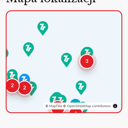
3
2
2
©
MapTiler
©
OpenStreetMap contributors
3
2