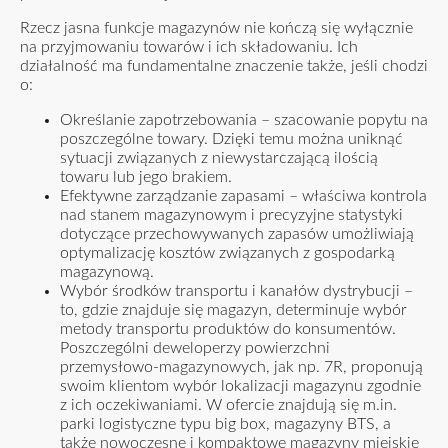
Rzecz jasna funkcje magazynów nie kończą się wyłącznie
na przyjmowaniu towarów i ich składowaniu. Ich
działalność ma fundamentalne znaczenie także, jeśli chodzi
o:
Określanie zapotrzebowania – szacowanie popytu na
poszczególne towary. Dzięki temu można uniknąć
sytuacji związanych z niewystarczającą ilością
towaru lub jego brakiem.
Efektywne zarządzanie zapasami – właściwa kontrola
nad stanem magazynowym i precyzyjne statystyki
dotyczące przechowywanych zapasów umożliwiają
optymalizację kosztów związanych z gospodarką
magazynową.
Wybór środków transportu i kanałów dystrybucji –
to, gdzie znajduje się magazyn, determinuje wybór
metody transportu produktów do konsumentów.
Poszczególni deweloperzy powierzchni
przemysłowo-magazynowych, jak np.
7R
, proponują
swoim klientom wybór lokalizacji magazynu zgodnie
z ich oczekiwaniami. W ofercie znajdują się m.in.
parki logistyczne typu big box, magazyny
BTS
, a
także nowoczesne i kompaktowe magazyny miejskie